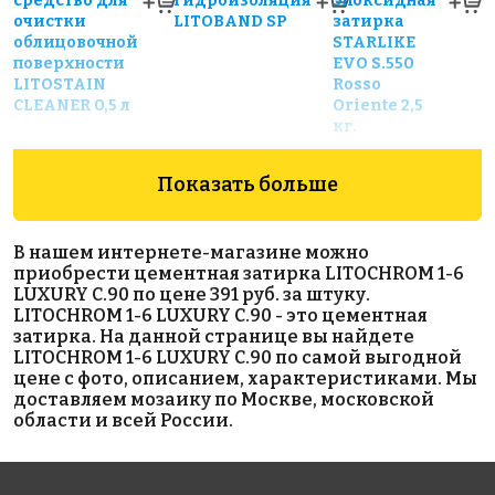
средство для
гидроизоляция
Эпоксидная
очистки
LITOBAND SP
затирка
облицовочной
STARLIKE
поверхности
EVO S.550
LITOSTAIN
Rosso
CLEANER 0,5 л
Oriente 2,5
кг.
Показать больше
В нашем интернете-магазине можно
приобрести цементная затирка LITOCHROM 1-6
LUXURY C.90 по цене 391 руб. за штуку.
LITOCHROM 1-6 LUXURY C.90 - это цементная
1435 руб.
12000 руб.
1365 руб.
затирка. На данной странице вы найдете
LITOCHROM 1-6 LUXURY C.90 по самой выгодной
клей
Гидроизоляционная
эпоксидная
цене с фото, описанием, характеристиками. Мы
LITOACRIL
лента LITOBAND R50
затирка
доставляем мозаику по Москве, московской
PLUS 5 кг
EpoxyElite
области и всей России.
E.02
Молочный 1
кг