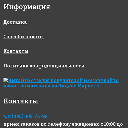
Информация
Доставка
Способы оплаты
1147 руб.
408 руб.
2100 руб.
материалы
цементная
эпоксидная
Контакты
для
затирка
затирка
выравнивания
LITOCHROM
Starlike
Политика конфиденциальности
LITOFINISH
1-6 LUXURY
Defender
FASAD
C.100
EVO S.240
MOKA 1 кг
Контакты
8 (495) 005-76-98
прием заказов по телефону
ежедневно с 10:00 до