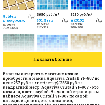
3950 руб./м²
3250 руб./м²
Golden
501 Mesh
AKS102
Glossy 25х25
на сетке
на сетке
на сетке
317x317
300x300
3025x3025
Показать больше
2490 руб./м²
3250 руб./м²
1990 руб./м²
В нашем интернете-магазине можно
AKS129
AKS104
AKS111
приобрести мозаика Aquaviva Сristall YF-807 по
на сетке
на сетке
на сетке
цене 257 руб. за лист(сетку)/ 2850 руб. за
327x327
300x300
327x327
квадратный метр. Aquaviva Сristall YF-807 - это
мозаика, цвет голубой. На данной странице вы
найдете Aquaviva Сristall YF-807 по самой
выгодной цене с фото, описанием,