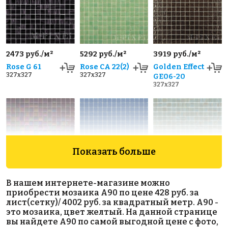
2473 руб./м²
5292 руб./м²
3919 руб./м²
Rose G 61
Rose CA 22(2)
Golden Effect
327x327
327x327
GE06-20
327x327
Показать больше
3163 руб./м²
1471 руб./м²
5505 руб./м²
В нашем интернете-магазине можно
Rose WA 45
Rose A 15(2+)
Rose GA 161
приобрести мозаика A90 по цене 428 руб. за
327x327
318x318
327x327
лист(сетку)/ 4002 руб. за квадратный метр. A90 -
это мозаика, цвет желтый. На данной странице
вы найдете A90 по самой выгодной цене с фото,