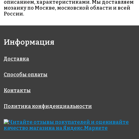
описанием, характеристиками. Мы доставляем
мозаику по Москве, московской области и всей
России.
10945 руб./м²
10945 руб./м²
1348 руб./м²
Информация
Rose GR02G
Rose
Rose A 58(2)
327x327
327x327
GR01S(m)
327x327
Доставка
Способы оплаты
Контакты
Политика конфиденциальности
4840 руб./м²
1471 руб./м²
13311 руб./м²
Rose GA 75(1)
Rose A 78
Rose
327x327
327x327
GR02S(m)
327x327