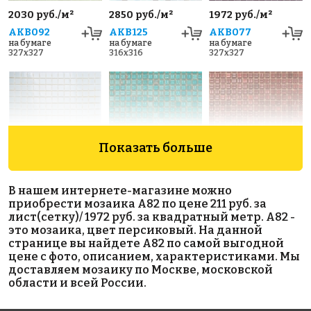
2030 руб./м²
2850 руб./м²
1972 руб./м²
AKB092
AKB125
AKB077
на бумаге
на бумаге
на бумаге
327x327
316x316
327x327
Показать больше
1670 руб./м²
3985 руб./м²
3985 руб./м²
В нашем интернете-магазине можно
AKB001
JNJ 04.S442
JNJ 04.S174
приобрести мозаика A82 по цене 211 руб. за
на бумаге
на бумаге
на бумаге
лист(сетку)/ 1972 руб. за квадратный метр. A82 -
327x327
318x318
318x318
это мозаика, цвет персиковый. На данной
странице вы найдете A82 по самой выгодной
цене с фото, описанием, характеристиками. Мы
доставляем мозаику по Москве, московской
области и всей России.