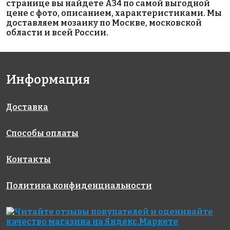
странице вы найдете A34 по самой выгодной
цене с фото, описанием, характеристиками. Мы
доставляем мозаику по Москве, московской
области и всей России.
4767 руб./м²
2436 руб./м²
3860 руб./м²
Информация
Rose GA 66(1)
Rose G 36
Golden Effect
327x327
327x327
CF01-20
327x327
Доставка
Способы оплаты
Контакты
Политика конфиденциальности
5212 руб./м²
218509 руб./м²
1691 руб./м²
Rose CA
Rose GBS01G
Rose A 161
327x327
327x327
121(1)
327x327