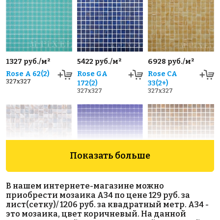
1327 руб./м²
5422 руб./м²
6928 руб./м²
Rose A 62(2)
Rose GA
Rose CA
327x327
172(2)
33(2+)
327x327
327x327
Показать больше
2436 руб./м²
1449 руб./м²
4160 руб./м²
В нашем интернете-магазине можно
Rose G 56
Rose A 20(2+)
Rose C 96
приобрести мозаика A34 по цене 129 руб. за
327x327
327x327
327x327
лист(сетку)/ 1206 руб. за квадратный метр. A34 -
это мозаика, цвет коричневый. На данной