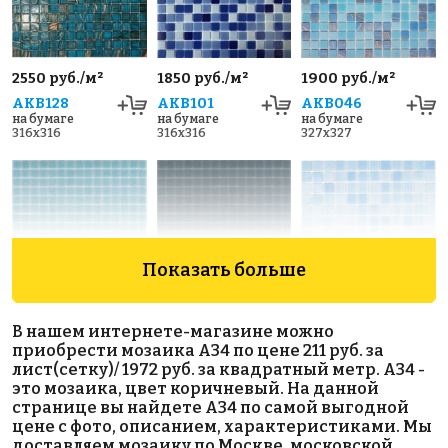
2550 руб./м²
1850 руб./м²
1900 руб./м²
AKB128
AKB101
AKB046
на бумаге
на бумаге
на бумаге
316x316
316x316
327x327
Показать больше
1972 руб./м²
1972 руб./м²
501 P
В нашем интернете-магазине можно
AKB079
AKB083
на бумаге
приобрести мозаика A34 по цене 211 руб. за
317x317
на бумаге
на бумаге
лист(сетку)/ 1972 руб. за квадратный метр. A34 -
327x327
327x327
это мозаика, цвет коричневый. На данной
странице вы найдете A34 по самой выгодной
цене с фото, описанием, характеристиками. Мы
доставляем мозаику по Москве, московской