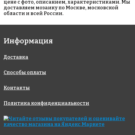
цене с фото, описанием, характеристиками. Мы
доставляем мозаику по Москве, московской
области и всей России.
6081 руб./м²
2312 руб./м²
3118 руб./м²
Информация
Rose GA 13(1)
Rose WA 42
Rose C 63
327x327
327x327
327x327
Доставка
Способы оплаты
Контакты
Политика конфиденциальности
5243 руб./м²
2450 руб./м²
10844 руб./м²
Rose CA 45(2)
Rose G 21
Rose GR02G
327x327
327x327
327x327