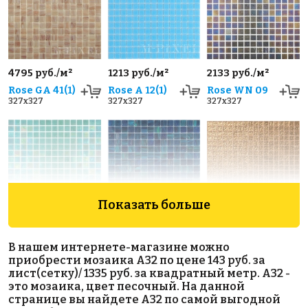
4795 руб./м²
1213 руб./м²
2133 руб./м²
Rose GA 41(1)
Rose A 12(1)
Rose WN 09
327x327
327x327
327x327
Показать больше
2133 руб./м²
5454 руб./м²
3883 руб./м²
Rose WN 62
Rose GA
Golden Effect
В нашем интернете-магазине можно
327x327
157(2)
JN03-20
приобрести мозаика A32 по цене 143 руб. за
327x327
327x327
лист(сетку)/ 1335 руб. за квадратный метр. A32 -
это мозаика, цвет песочный. На данной
странице вы найдете A32 по самой выгодной