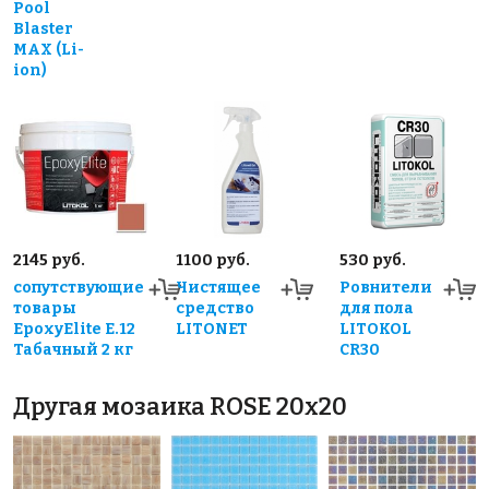
Pool
Blaster
MAX (Li-
ion)
2145 руб.
1100 руб.
530 руб.
сопутствующие
Чистящее
Ровнители
товары
средство
для пола
EpoxyElite E.12
LITONET
LITOKOL
Табачный 2 кг
CR30
Другая мозаика ROSE 20x20