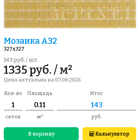
Мозаика A32
327x327
143 руб. / шт.
1335 руб. / м²
Цена актуальна на 07.08.2026
Кол-во
Площадь
Итог
сеток
м²
руб.
В корзину
Калькулятор