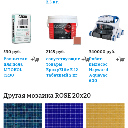
2,5 кг.
530 руб.
2145 руб.
340000 руб.
Ровнители
сопутствующие
Робот-
для пола
товары
пылесос
LITOKOL
EpoxyElite E.12
Hayward
CR30
Табачный 2 кг
Aquavac
600
Другая мозаика ROSE 20x20