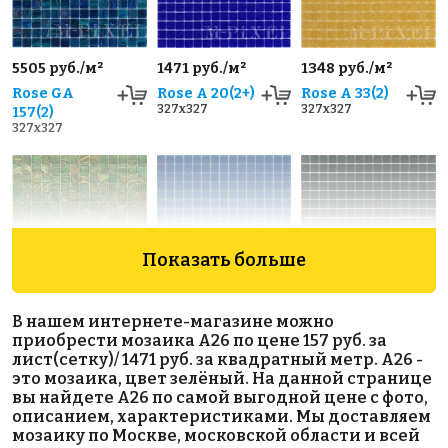
5505 руб./м²
1471 руб./м²
1348 руб./м²
Rose GA
Rose A 20(2+)
Rose A 33(2)
327x327
327x327
157(2)
327x327
Показать больше
2473 руб./м²
1471 руб./м²
1471 руб./м²
В нашем интернете-магазине можно
Rose G 26
Rose A 15(2+)
Rose A 78
приобрести мозаика A26 по цене 157 руб. за
327x327
318x318
327x327
лист(сетку)/ 1471 руб. за квадратный метр. A26 -
это мозаика, цвет зелёный. На данной странице
вы найдете A26 по самой выгодной цене с фото,
описанием, характеристиками. Мы доставляем
мозаику по Москве, московской области и всей