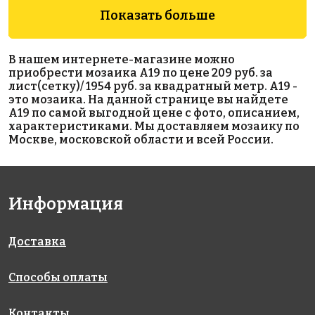
Показать больше
1954 руб./м²
2214 руб./м²
1660 руб./м²
В нашем интернете-магазине можно
AKB094
AKB097
AKB200
приобрести мозаика A19 по цене 209 руб. за
на бумаге
на бумаге
на бумаге
лист(сетку)/ 1954 руб. за квадратный метр. A19 -
327x327
316x316
327x327
это мозаика. На данной странице вы найдете
A19 по самой выгодной цене с фото, описанием,
характеристиками. Мы доставляем мозаику по
Москве, московской области и всей России.
Информация
5462 руб./м²
1850 руб./м²
507 P
AKB038
на бумаге
AKB300
Доставка
317x317
на бумаге
на бумаге
327x327
327x327
Способы оплаты
Контакты