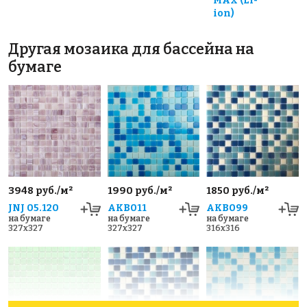
MAX (Li-
ion)
Другая мозаика для бассейна на
бумаге
3948 руб./м²
1990 руб./м²
1850 руб./м²
JNJ 05.120
AKB011
AKB099
на бумаге
на бумаге
на бумаге
327x327
327x327
316x316