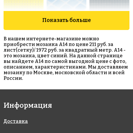
Показать больше
5086 руб./м²
1972 руб./м²
501 P
В нашем интернете-магазине можно
AKB086
на бумаге
AKB083
приобрести мозаика A14 по цене 211 руб. за
317x317
на бумаге
на бумаге
лист(сетку)/ 1972 руб. за квадратный метр. A14 -
327x327
327x327
это мозаика, цвет синий. На данной странице
вы найдете A14 по самой выгодной цене с фото,
описанием, характеристиками. Мы доставляем
мозаику по Москве, московской области и всей
России.
Информация
1972 руб./м²
3985 руб./м²
1972 руб./м²
AKB077
JNJ 04.S442
AKB082
на бумаге
на бумаге
на бумаге
327x327
318x318
327x327
Доставка