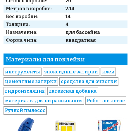
Сеток в коробке:
20
Метров в коробке:
2.14
Вес коробки:
14
Толщина:
4
Назначение:
для бассейна
Форма чипа:
квадратная
Материалы для поклейки
инструменты
эпоксидные затирки
клеи
цементные затирки
средства для очистки
гидроизоляция
латексная добавка
материалы для выравнивания
Робот-пылесос
Ручной пылесос