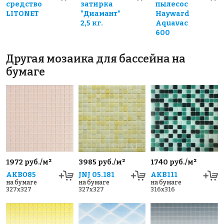
средство
затирка
пылесос
LITONET
"Диамант"
Hayward
2,5 кг.
Aquavac
600
Другая мозаика для бассейна на
бумаге
1972 руб./м²
3985 руб./м²
1740 руб./м²
AKB085
JNJ 05.181
AKB111
на бумаге
на бумаге
на бумаге
327x327
327x327
316x316