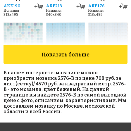
AKE190
AKE213
AKE176
Испания
Испания
Испания
313x495
340x340
313x495
Показать больше
4900 руб./м²
3570 руб./м²
3570 руб./м²
В нашем интернете-магазине можно
AKE216
AKE057
AKE048
приобрести мозаика 2576-В по цене 708 руб. за
Испания
Испания
Испания
лист(сетку)/ 4570 руб. за квадратный метр. 2576-
340x340
313x495
313x495
В - это мозаика, цвет бежевый. На данной
странице вы найдете 2576-В по самой выгодной
цене с фото, описанием, характеристиками. Мы
доставляем мозаику по Москве, московской
области и всей России.