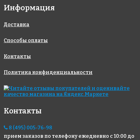
Информация
6800 руб./м²
6664 руб./м²
5593 руб./м²
AKE221
AKE184
AKE095
Испания
Испания
Испания
330x298
313x495
313x495
Доставка
Способы оплаты
Контакты
Политика конфиденциальности
5700 руб./м²
5690 руб./м²
3400 руб./м²
AKE050
AKE212
AKE197
Испания
Испания
Испания
313x495
340x340
340x340
Контакты
8 (495) 005-76-98
прием заказов по телефону
ежедневно с 10:00 до