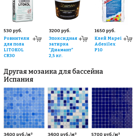
530 руб.
3200 руб.
1650 руб.
Ровнители
Эпоксидная
Клей Mapei
для пола
затирка
Adesilex
LITOKOL
"Диамант"
P10
CR30
2,5 кг.
Другая мозаика для бассейна
Испания
3400 руб./м²
3400 руб./м²
5700 руб./м²