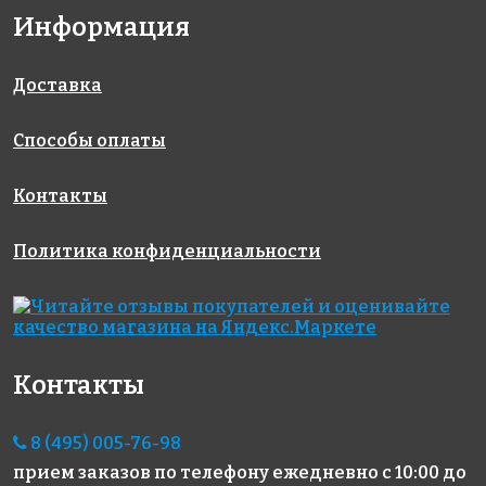
Информация
6664 руб./м²
6962 руб./м²
4900 руб./м²
AKE181
AKE183
AKE216
Испания
Испания
Испания
313x495
313x495
340x340
Доставка
Способы оплаты
Контакты
Политика конфиденциальности
4570 руб./м²
6664 руб./м²
6664 руб./м²
AKE002
AKE176
AKE184
Испания
Испания
Испания
313x495
313x495
313x495
Контакты
8 (495) 005-76-98
прием заказов по телефону
ежедневно с 10:00 до