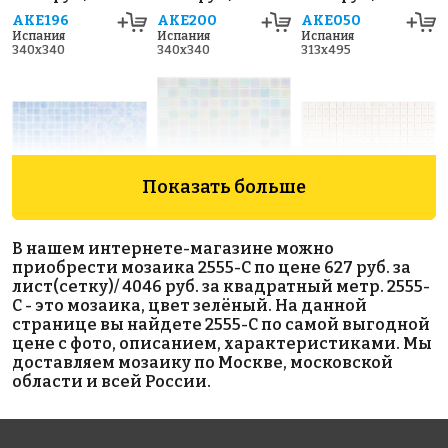
AKE196
AKE200
AKE050
Испания
Испания
Испания
340x340
340x340
313x495
Показать больше
6664 руб./м²
5690 руб./м²
5593 руб./м²
В нашем интернете-магазине можно
AKE190
AKE211
AKE108
приобрести мозаика 2555-С по цене 627 руб. за
Испания
Испания
Испания
лист(сетку)/ 4046 руб. за квадратный метр. 2555-
313x495
340x340
313x495
С - это мозаика, цвет зелёный. На данной
странице вы найдете 2555-С по самой выгодной
цене с фото, описанием, характеристиками. Мы
доставляем мозаику по Москве, московской
области и всей России.