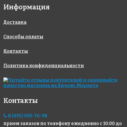
6664 руб./м²
3570 руб./м²
4570 руб./м²
Информация
AKE190
AKE021
AKE002
Испания
Испания
Испания
313x495
313x495
313x495
Доставка
Способы оплаты
Контакты
Политика конфиденциальности
3570 руб./м²
5165 руб./м²
6800 руб./м²
AKE048
AKE082
AKE224
Испания
Испания
Испания
313x495
313x495
330x298
Контакты
8 (495) 005-76-98
прием заказов по телефону
ежедневно с 10:00 до