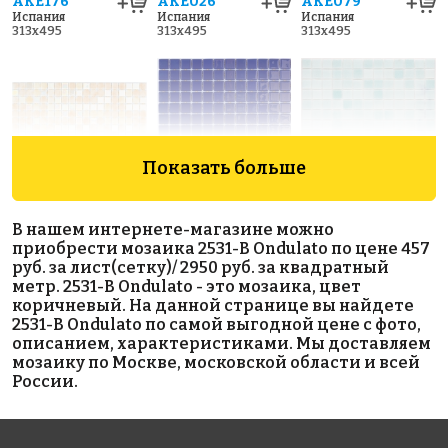
AKE176
AKE026
AKE079
Испания
Испания
Испания
313x495
313x495
313x495
Показать больше
6367 руб./м²
5700 руб./м²
3400 руб./м²
В нашем интернете-магазине можно
AKE192
AKE050
AKE199
приобрести мозаика 2531-В Ondulato по цене 457
Испания
Испания
Испания
руб. за лист(сетку)/ 2950 руб. за квадратный
313x495
313x495
340x340
метр. 2531-В Ondulato - это мозаика, цвет
коричневый. На данной странице вы найдете
2531-В Ondulato по самой выгодной цене с фото,
описанием, характеристиками. Мы доставляем
мозаику по Москве, московской области и всей
России.