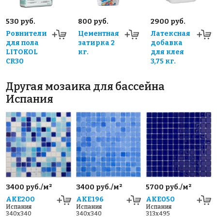
530 руб.
800 руб.
2900 руб.
Ровнители
Цементная
Латексная
для пола
затирка 2
добавка
LITOKOL
кг.
для клея
CR30
3,75 кг.
Другая мозаика для бассейна
Испания
3400 руб./м²
3400 руб./м²
5700 руб./м²
AKE200
AKE196
AKE050
Испания
Испания
Испания
340x340
340x340
313x495