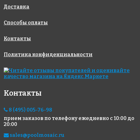
Испания
Испания
Испания
313x495
340x340
340x340
Доставка
Способы оплаты
Контакты
Политика конфиденциальности
5593 руб./м²
5593 руб./м²
5593 руб./м²
AKE108
AKE107
AKE106
Испания
Испания
Испания
313x495
313x495
313x495
Контакты
8 (495) 005-76-98
прием заказов по телефону
ежедневно с 10:00 до
20:00
sales@poolmosaic.ru
3400 руб./м²
5690 руб./м²
6664 руб./м²