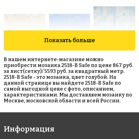
Показать больше
5593 руб./м²
5593 руб./м²
4800 руб./м²
В нашем интернете-магазине можно
AKE112
AKE098
AKE207
приобрести мозаика 2518-В Safe по цене 867 руб.
Испания
Испания
Испания
за лист(сетку)/ 5593 руб. за квадратный метр.
313x495
313x495
340x340
2518-В Safe - это мозаика, цвет голубой. На
данной странице вы найдете 2518-В Safe по
самой выгодной цене с фото, описанием,
характеристиками. Мы доставляем мозаику по
Москве, московской области и всей России.
Информация
3570 руб./м²
3400 руб./м²
6650 руб./м²
AKE046
AKE197
AKE218