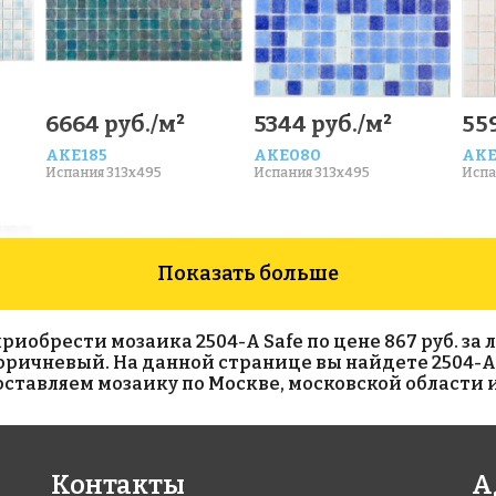
6664 руб./м²
5344 руб./м²
559
AKE185
AKE080
AKE
Испания 313x495
Испания 313x495
Испа
Показать больше
обрести мозаика 2504-А Safe по цене 867 руб. за ли
 коричневый. На данной странице вы найдете 2504-А
тавляем мозаику по Москве, московской области и
6800 руб./м²
6800 руб./м²
68
Контакты
А
AKE222
AKE224
AKE