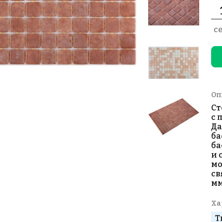
с
Оп
Ст
с 
Да
ба
ба
и 
мо
св
мм
Ха
Т