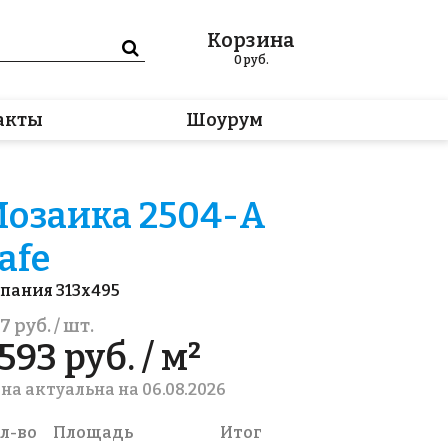
Корзина
0
руб.
акты
Шоурум
озаика 2504-А
afe
пания 313x495
7 руб. / шт.
593 руб. / м²
на актуальна на 06.08.2026
л-во
Площадь
Итог