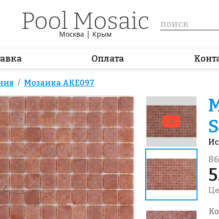
|
Москва
Крым
тавка
Оплата
Конт
ния
Мозаика AKE097
М
S
Ис
86
5
Це
Ко