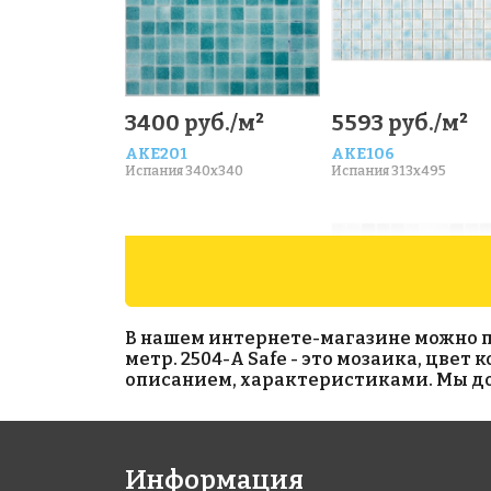
3400 руб./м²
5593 руб./м²
AKE201
AKE106
Испания 340x340
Испания 313x495
В нашем интернете-магазине можно при
метр. 2504-А Safe - это мозаика, цвет
описанием, характеристиками. Мы дос
6962 руб./м²
4950 руб./м²
Информация
AKE183
AKE210