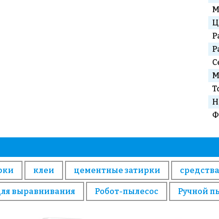
М
Ц
Р
Р
С
М
Т
Н
Ф
рки
клеи
цементные затирки
средства
для выравнивания
Робот-пылесос
Ручной п