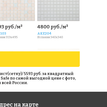
3 руб./м²
4800 руб./м²
103
AKE204
ния 313x495
Испания 340x340
ст(сетку)/ 5593 руб. за квадратный
 Safe по самой выгодной цене с фото,
 всей России.
00 руб./м²
3800 руб./м²
дрес на карте
221
AKS124