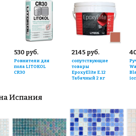
530 руб.
2145 руб.
4
Ровнители для
сопутствующие
Ру
пола LITOKOL
товары
Wa
CR30
EpoxyElite E.12
Bl
Табачный 2 кг
io
йна Испания