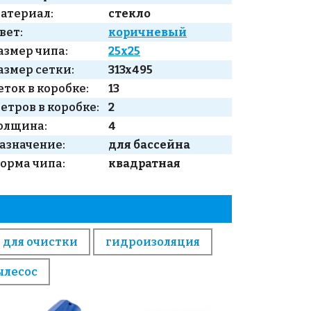
атериал:
стекло
вет:
коричневый
азмер чипа:
25x25
азмер сетки:
313x495
еток в коробке:
13
етров в коробке:
2
олщина:
4
азначение:
для бассейна
орма чипа:
квадратная
 для очистки
гидроизоляция
ылесос