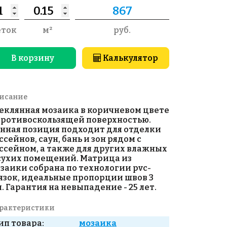
еток
м²
руб.
В корзину
Калькулятор
исание
еклянная мозаика в коричневом цвете
противоскользящей поверхностью.
нная позиция подходит для отделки
ссейнов, саун, бань и зон рядом с
ссейном, а также для других влажных
сухих помещений. Матрица из
заики собрана по технологии pvc-
язок, идеальные пропорции швов 3
. Гарантия на невыпадение - 25 лет.
рактеристики
ип товара:
мозаика