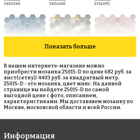
340x340
340x340
313x495
Показать больше
6800 руб./м²
6800 руб./м²
6800 руб./м²
В нашем интернете-магазине можно
AKE221
AKE225
AKE222
приобрести мозаика 25015-D по цене 682 руб. за
Испания
Испания
Испания
лист(сетку)/ 4403 руб. за квадратный метр.
330x298
330x298
330x298
25015-D - это мозаика, цвет микс. На данной
странице вы найдете 25015-D по самой
выгодной цене с фото, описанием,
характеристиками. Мы доставляем мозаику по
Москве, московской области и всей России.
Информация
6650 руб./м²
5593 руб./м²
6367 руб./м²