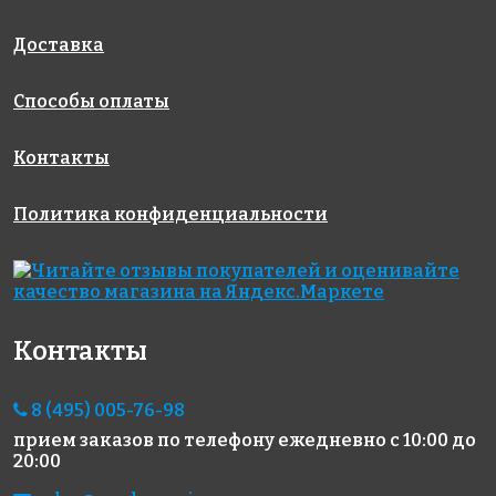
AKE218
AKE106
AKE193
Испания
Испания
Испания
340x340
313x495
313x495
Доставка
Способы оплаты
Контакты
Политика конфиденциальности
5593 руб./м²
6367 руб./м²
3570 руб./м²
AKE111
AKE192
AKE021
Испания
Испания
Испания
313x495
313x495
313x495
Контакты
8 (495) 005-76-98
прием заказов по телефону
ежедневно с 10:00 до
20:00