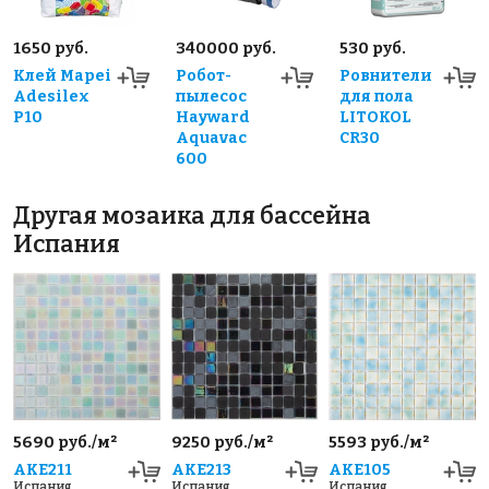
1650 руб.
340000 руб.
530 руб.
Клей Mapei
Робот-
Ровнители
Adesilex
пылесос
для пола
P10
Hayward
LITOKOL
Aquavac
CR30
600
Другая мозаика для бассейна
Испания
5690 руб./м²
9250 руб./м²
5593 руб./м²
AKE211
AKE213
AKE105
Испания
Испания
Испания