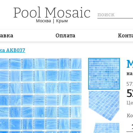
|
Москва
Крым
тавка
Оплата
Конт
ка AKB037
М
на
57
5
Це
Ко