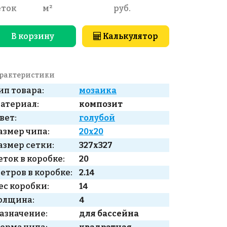
еток
м²
руб.
В корзину
Калькулятор
рактеристики
ип товара:
мозаика
атериал:
композит
вет:
голубой
азмер чипа:
20x20
азмер сетки:
327x327
еток в коробке:
20
етров в коробке:
2.14
ес коробки:
14
олщина:
4
азначение:
для бассейна