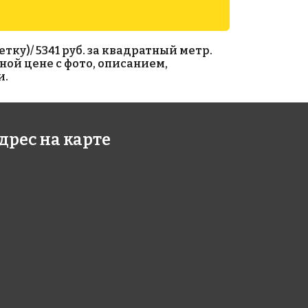
ку)/ 5341 руб. за квадратный метр.
ной цене с фото, описанием,
и.
3 руб./м²
2690 руб./м²
дрес на карте
041
AKB123
умаге 327x327
на бумаге 316x316