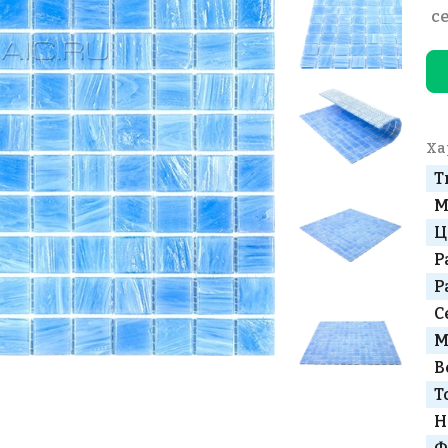
с
Ха
Т
М
Ц
Р
Р
С
М
В
Т
Н