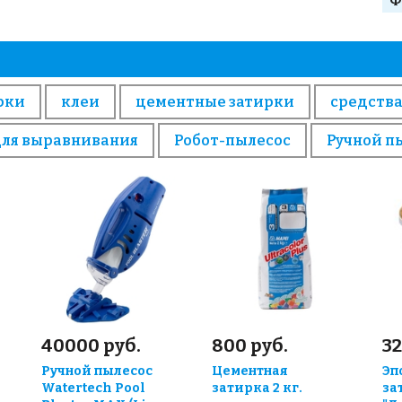
Ф
рки
клеи
цементные затирки
средства
для выравнивания
Робот-пылесос
Ручной п
40000 руб.
800 руб.
32
Ручной пылесос
Цементная
Эп
Watertech Pool
затирка 2 кг.
за