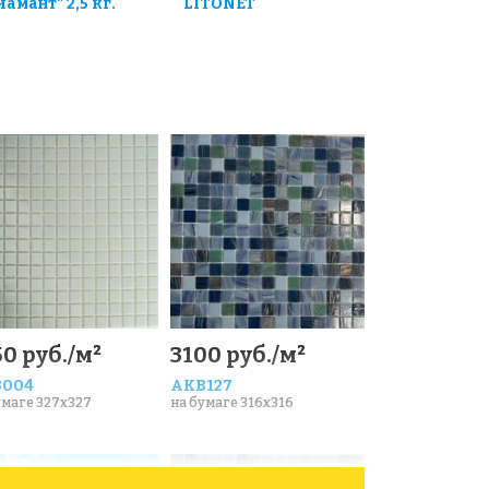
иамант" 2,5 кг.
LITONET
0 руб./м²
3100 руб./м²
004
AKB127
умаге 327x327
на бумаге 316x316