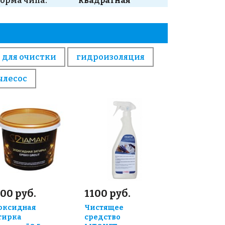
орма чипа:
квадратная
 для очистки
гидроизоляция
ылесос
00 руб.
1100 руб.
оксидная
Чистящее
тирка
средство