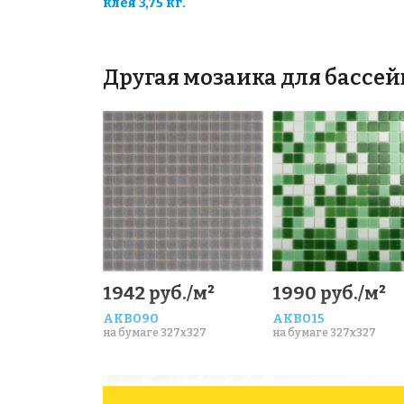
клея 3,75 кг.
Другая мозаика для бассей
1942 руб./м²
1990 руб./м²
AKB090
AKB015
на бумаге 327x327
на бумаге 327x327