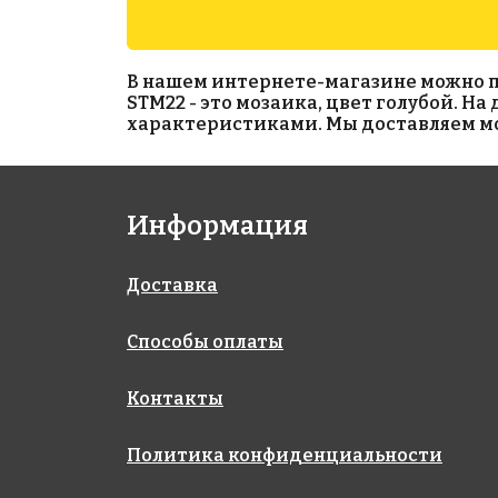
В нашем интернете-магазине можно при
STM22 - это мозаика, цвет голубой. Н
характеристиками. Мы доставляем моз
1670 руб./м²
507 P
на бумаге 317x317
Информация
AKB001
на бумаге 327x327
Доставка
Способы оплаты
Контакты
Политика конфиденциальности