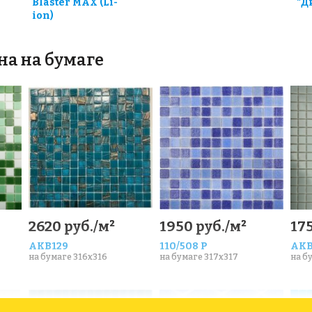
Blaster MAX (Li-
"Д
ion)
на на бумаге
2620 руб./м²
1950 руб./м²
175
AKB129
110/508 P
AKB
на бумаге 316x316
на бумаге 317x317
на б