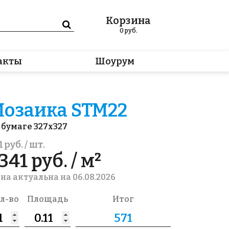
Корзина
0
руб.
акты
Шоурум
озаика STM22
 бумаге 327x327
1 руб. / шт.
341 руб. / м²
на актуальна на 06.08.2026
л-во
Площадь
Итог