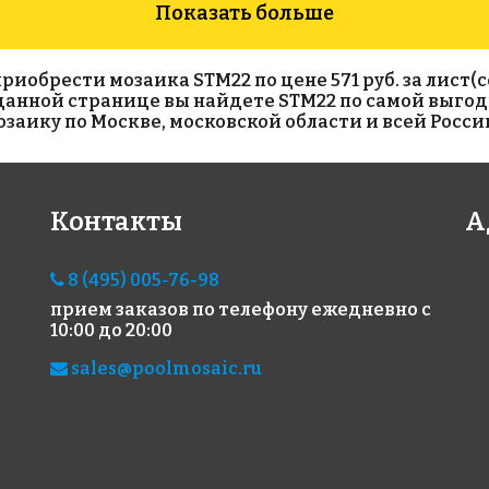
Показать больше
обрести мозаика STM22 по цене 571 руб. за лист(сет
а данной странице вы найдете STM22 по самой выгод
аику по Москве, московской области и всей Росси
1942 руб./м²
3800 руб./м²
516
Контакты
А
AKB079
110 P
AKB
на бумаге 327x327
на бумаге 317x317
на б
8 (495) 005-76-98
прием заказов по телефону
ежедневно с
10:00 до 20:00
sales@poolmosaic.ru