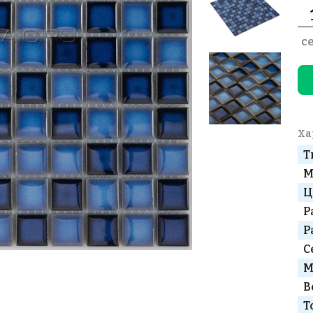
с
Ха
Т
М
Ц
Р
Р
С
М
В
Т