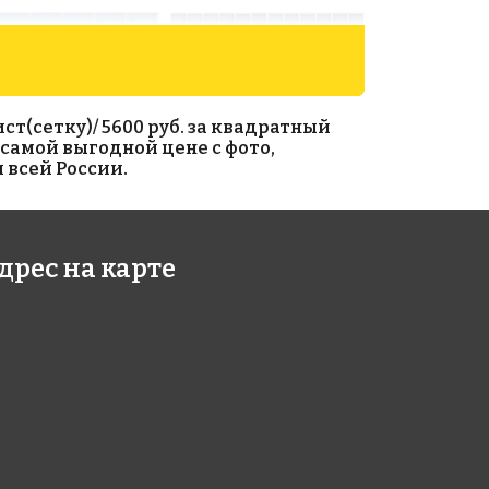
т(сетку)/ 5600 руб. за квадратный
 самой выгодной цене с фото,
 всей России.
00 руб./м²
5600 руб./м²
дрес на карте
012
AKP004
306
300x300