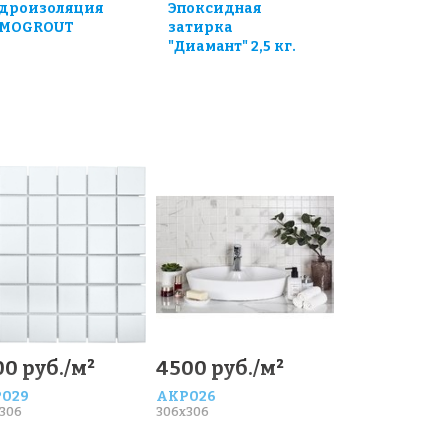
дроизоляция
Эпоксидная
MOGROUT
затирка
"Диамант" 2,5 кг.
00 руб./м²
4500 руб./м²
029
AKP026
306
306x306