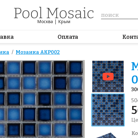
|
Москва
Крым
тавка
Оплата
Конт
ика
Мозаика AKP002
М
30
50
5
Це
Ко