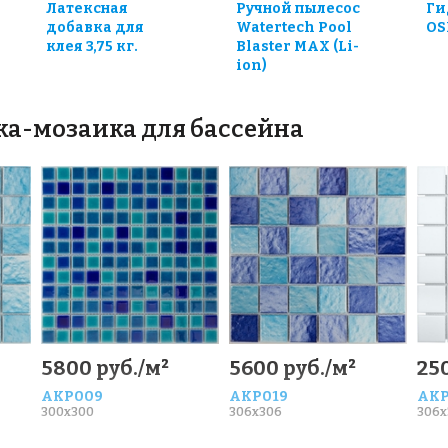
Латексная
Ручной пылесос
Ги
добавка для
Watertech Pool
OS
клея 3,75 кг.
Blaster MAX (Li-
ion)
ка-мозаика для бассейна
5800 руб./м²
5600 руб./м²
25
AKP009
AKP019
AKP
300x300
306x306
306x