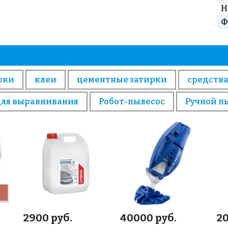
Н
Ф
рки
клеи
цементные затирки
средства
для выравнивания
Робот-пылесос
Ручной п
2900 руб.
40000 руб.
20