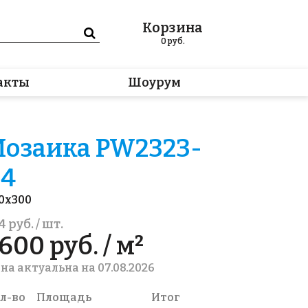
Корзина
0
руб.
акты
Шоурум
озаика PW2323-
04
0x300
4 руб. / шт.
600 руб. / м²
на актуальна на 07.08.2026
л-во
Площадь
Итог