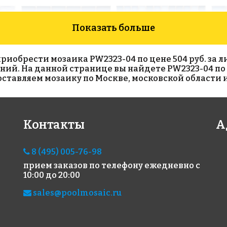
Показать больше
обрести мозаика PW2323-04 по цене 504 руб. за лис
синий. На данной странице вы найдете PW2323-04 по
тавляем мозаику по Москве, московской области и
5600 руб./м²
5600 руб./м²
56
Контакты
А
AKP013
AKP001
AKP
306x306
300x300
306x
8 (495) 005-76-98
прием заказов по телефону
ежедневно с
10:00 до 20:00
sales@poolmosaic.ru