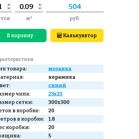
еток
м²
руб.
В корзину
Калькулятор
рактеристики
ип товара:
мозаика
атериал:
керамика
вет:
синий
азмер чипа:
23x23
азмер сетки:
300x300
еток в коробке:
20
етров в коробке:
1.8
ес коробки:
20
олщина:
5