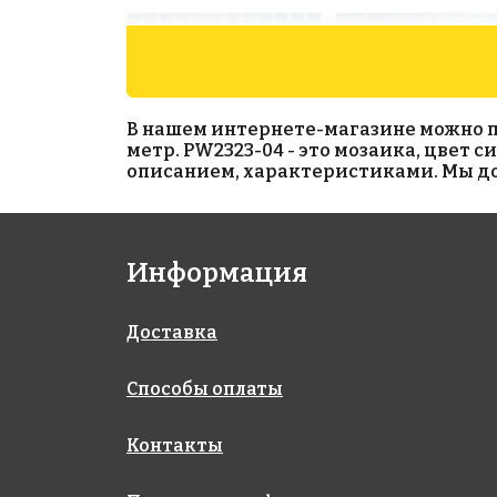
В нашем интернете-магазине можно при
метр. PW2323-04 - это мозаика, цвет 
описанием, характеристиками. Мы дос
5800 руб./м²
5600 руб./м²
Информация
AKP008
AKP020
300x300
306x306
Доставка
Способы оплаты
Контакты