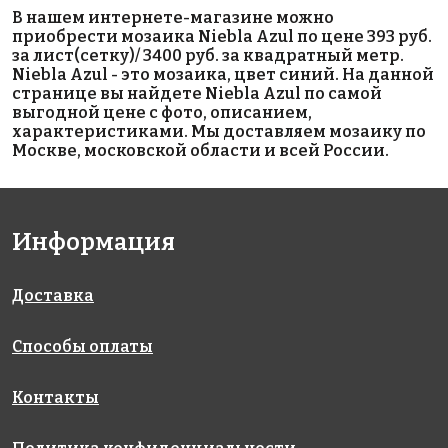
4046 руб./м²
3400 руб./м²
5593 руб./м²
В нашем интернете-магазине можно
AKE043
AKE197
AKE098
приобрести мозаика Niebla Azul по цене 393 руб.
Испания
Испания
Испания
за лист(сетку)/ 3400 руб. за квадратный метр.
313x495
340x340
313x495
Niebla Azul - это мозаика, цвет синий. На данной
странице вы найдете Niebla Azul по самой
выгодной цене с фото, описанием,
характеристиками. Мы доставляем мозаику по
Москве, московской области и всей России.
Информация
5593 руб./м²
4165 руб./м²
5593 руб./м²
AKE110
AKE052
AKE107
Испания
Испания
Испания
313x495
313x495
313x495
Доставка
Способы оплаты
Контакты