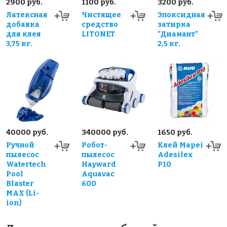
2900 руб.
1100 руб.
3200 руб.
Латексная
Чистящее
Эпоксидная
добавка
средство
затирка
для клея
LITONET
"Диамант"
3,75 кг.
2,5 кг.
40000 руб.
340000 руб.
1650 руб.
Ручной
Робот-
Клей Mapei
пылесос
пылесос
Adesilex
Watertech
Hayward
P10
Pool
Aquavac
Blaster
600
MAX (Li-
ion)