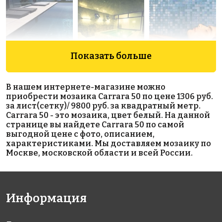
Показать больше
7900 руб./м²
9500 руб./м²
9900 руб./м²
Lava
Daikiri
Drops
В нашем интернете-магазине можно
313x495
313x495
313x495
приобрести мозаика Carrara 50 по цене 1306 руб.
за лист(сетку)/ 9800 руб. за квадратный метр.
Carrara 50 - это мозаика, цвет белый. На данной
странице вы найдете Carrara 50 по самой
выгодной цене с фото, описанием,
характеристиками. Мы доставляем мозаику по
Москве, московской области и всей России.
4200 руб./м²
8500 руб./м²
4200 руб./м²
Vesubio
Vanadium
Jade 3.6
Информация
313x495
313x495
334x334