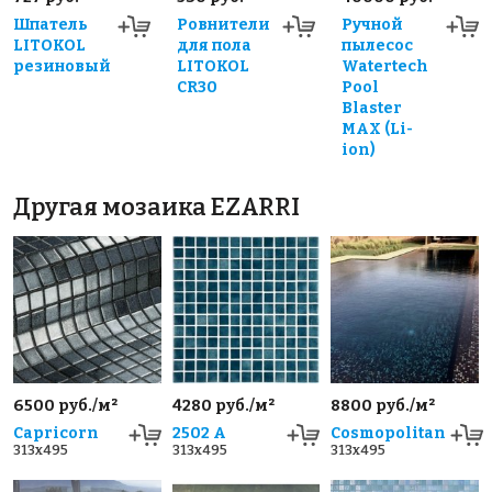
Шпатель
Ровнители
Ручной
LITOKOL
для пола
пылесос
резиновый
LITOKOL
Watertech
CR30
Pool
Blaster
MAX (Li-
ion)
Другая мозаика EZARRI
6500 руб./м²
4280 руб./м²
8800 руб./м²
Capricorn
2502 A
Cosmopolitan
313x495
313x495
313x495