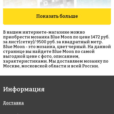
Показать больше
7600 руб./м²
7600 руб./м²
7300 руб./м²
В нашем интернете-магазине можно
Leaves
Cookies
Coral
приобрести мозаика Blue Moon по цене 1472 руб.
313x495
313x495
313x495
за лист(сетку)/ 9500 руб. за квадратный метр.
Blue Moon - это мозаика, цвет черный. На данной
странице вы найдете Blue Moon по самой
выгодной цене с фото, описанием,
характеристиками. Мы доставляем мозаику по
Москве, московской области и всей России.
4200 руб./м²
5850 руб./м²
4200 руб./м²
Информация
Irazu
2530 А
Cobre 3.6
313x495
313x495
334x334
Доставка