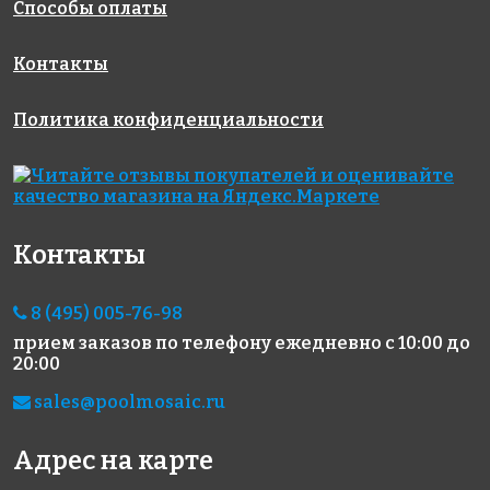
Способы оплаты
Контакты
Политика конфиденциальности
4200 руб./м²
7300 руб./м²
7300 руб./м²
Vesubio
Ambar
Arena
313x495
313x495
313x495
Контакты
8 (495) 005-76-98
прием заказов по телефону
ежедневно с 10:00 до
20:00
5600 руб./м²
6100 руб./м²
5940 руб./м²
2507 А
Cuarzo 3.6
2503 D
sales@poolmosaic.ru
334x334
antislip
antislip
313x495
313x495
Адрес на карте