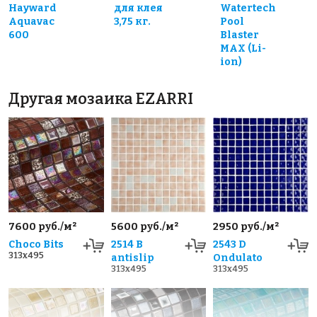
Hayward
для клея
Watertech
Aquavac
3,75 кг.
Pool
600
Blaster
MAX (Li-
ion)
Другая мозаика EZARRI
7600 руб./м²
5600 руб./м²
2950 руб./м²
Choco Bits
2514 B
2543 D
313x495
antislip
Ondulato
313x495
313x495