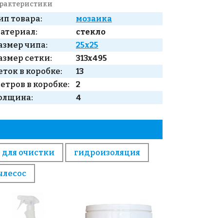
рактеристики
ип товара:
мозаика
атериал:
стекло
азмер чипа:
25x25
азмер сетки:
313x495
еток в коробке:
13
етров в коробке:
2
олщина:
4
 для очистки
гидроизоляция
ылесос