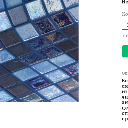
Не
Ко
с
Оп
Ко
см
из
чи
ли
це
ст
пр