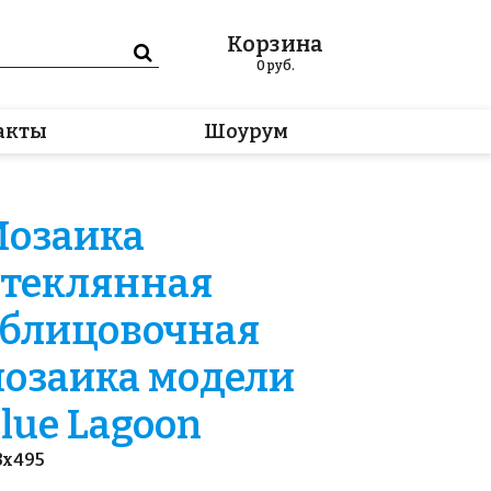
Корзина
0
руб.
акты
Шоурум
озаика
теклянная
блицовочная
озаика модели
lue Lagoon
3x495