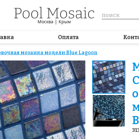
|
Москва
Крым
тавка
Оплата
Конт
вочная мозаика модели Blue Lagoon
М
С
о
м
B
31