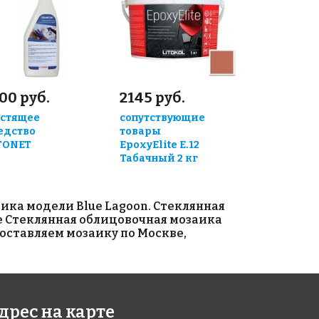
00 руб.
2145 руб.
стящее
сопутствующие
едство
товары
TONET
EpoxyElite E.12
Табачный 2 кг
ка модели Blue Lagoon. Стеклянная
те Стеклянная облицовочная мозаика
оставляем мозаику по Москве,
дрес на карте