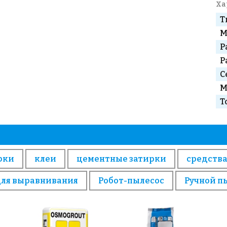
Ха
Т
М
Р
Р
С
М
Т
рки
клеи
цементные затирки
средства
для выравнивания
Робот-пылесос
Ручной п