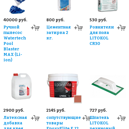
40000 руб.
800 руб.
530 руб.
Ручной
Цементная
Ровнители
пылесос
затирка 2
для пола
Watertech
кг.
LITOKOL
Pool
CR30
Blaster
MAX (Li-
ion)
2900 руб.
2145 руб.
727 руб.
Латексная
сопутствующие
Шпатель
добавка
товары
LITOKOL
для клея
EpoxyElite E.12
резиновый