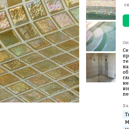
с
Оп
Се
пр
те
на
об
гл
не
вз
пе
Ха
Т
М