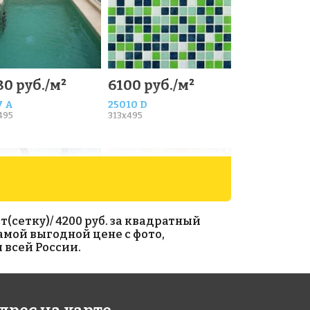
80 руб./м²
6100 руб./м²
7 A
25010 D
495
313x495
(сетку)/ 4200 руб. за квадратный
самой выгодной цене с фото,
 всей России.
00 руб./м²
9500 руб./м²
r 3.6
Daikiri