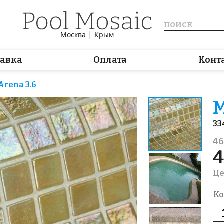
|
Москва
Крым
тавка
Оплата
Конт
rena 3.6
М
33
46
4
Це
Ко