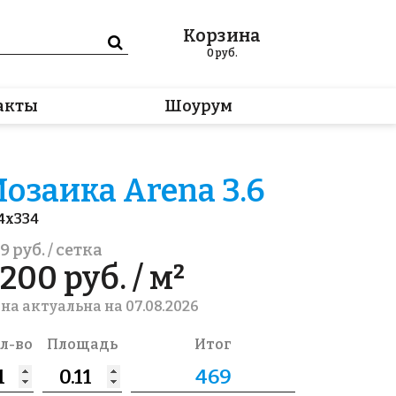
Корзина
0
руб.
акты
Шоурум
озаика Arena 3.6
4x334
9 руб. / сетка
200 руб. / м²
на актуальна на 07.08.2026
л-во
Площадь
Итог