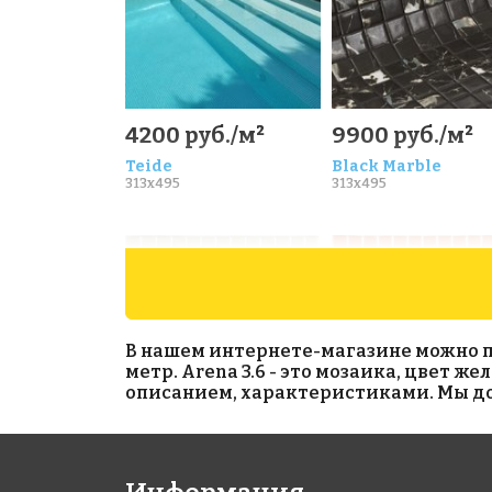
4200 руб./м²
9900 руб./м²
Teide
Black Marble
313x495
313x495
В нашем интернете-магазине можно при
метр. Arena 3.6 - это мозаика, цвет ж
описанием, характеристиками. Мы дос
4280 руб./м²
4950 руб./м²
2533 А
2538 D