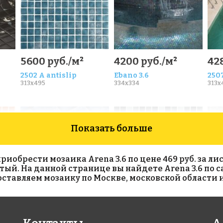
5600 руб./м²
4200 руб./м²
42
2502 А antislip
Ebano 3.6
250
313x495
334x334
313x
Показать больше
обрести мозаика Arena 3.6 по цене 469 руб. за лист
елтый. На данной странице вы найдете Arena 3.6 по 
тавляем мозаику по Москве, московской области и
9800 руб./м²
4400 руб./м²
42
Bluestone 50
25007 C
Naca