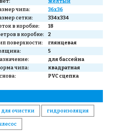
вет:
желтый
азмер чипа:
36x36
азмер сетки:
334x334
еток в коробке:
18
етров в коробке:
2
ип поверхности:
глянцевая
олщина:
5
азначение:
для бассейна
орма чипа:
квадратная
снова:
PVC сцепка
 для очистки
гидроизоляция
ылесос