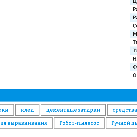
Ц
Р
Р
С
М
Т
Т
Н
Ф
О
рки
клеи
цементные затирки
средства
для выравнивания
Робот-пылесос
Ручной п