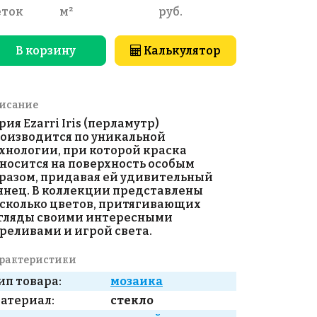
еток
м²
руб.
В корзину
Калькулятор
исание
рия Ezarri Iris (перламутр)
оизводится по уникальной
хнологии, при которой краска
носится на поверхность особым
разом, придавая ей удивительный
янец. В коллекции представлены
сколько цветов, притягивающих
гляды своими интересными
реливами и игрой света.
рактеристики
ип товара:
мозаика
атериал:
стекло