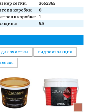
азмер сетки:
365x365
еток в коробке:
8
етров в коробке:
1
олщина:
5.5
 для очистки
гидроизоляция
ылесос