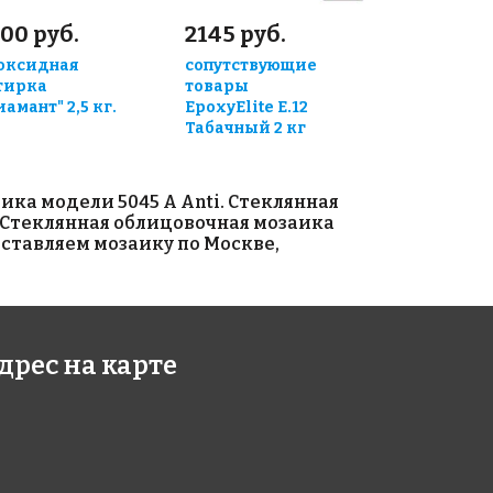
00 руб.
2145 руб.
оксидная
сопутствующие
тирка
товары
иамант" 2,5 кг.
EpoxyElite E.12
Табачный 2 кг
ка модели 5045 A Anti. Стеклянная
е Стеклянная облицовочная мозаика
оставляем мозаику по Москве,
дрес на карте