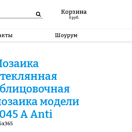
Корзина
0
руб.
акты
Шоурум
озаика
теклянная
блицовочная
озаика модели
045 A Anti
5x365