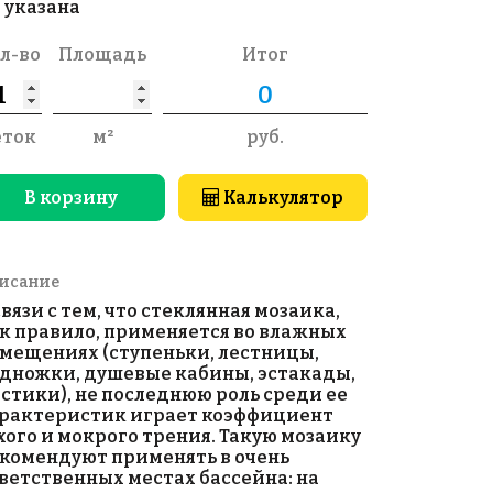
 указана
л-во
Площадь
Итог
еток
м²
руб.
В корзину
Калькулятор
исание
связи с тем, что стеклянная мозаика,
к правило, применяется во влажных
мещениях (ступеньки, лестницы,
дножки, душевые кабины, эстакады,
стики), не последнюю роль среди ее
рактеристик играет коэффициент
хого и мокрого трения. Такую мозаику
комендуют применять в очень
ветственных местах бассейна: на