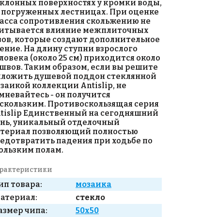
клонных поверхностях у кромки воды,
 погруженных лестницах. При оценке
асса сопротивления скольжению не
итывается влияние межплиточных
ов, которые создают дополнительное
ение. На длину ступни взрослого
ловека (около 25 см) приходится около
 швов. Таким образом, если вы решите
ложить душевой поддон стеклянной
заикой коллекции Antislip, не
мневайтесь - он получится
скользким. Противоскользящая серия
tislip Единственный на сегодняшний
нь, уникальный отделочный
териал позволяющий полностью
едотвратить падения при ходьбе по
ользким полам.
рактеристики
ип товара:
мозаика
атериал:
стекло
азмер чипа:
50x50