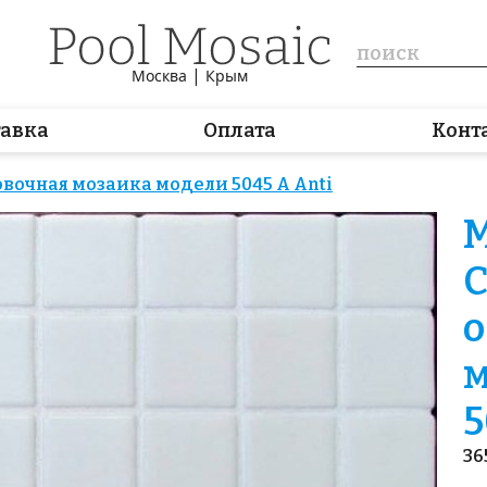
|
Москва
Крым
тавка
Оплата
Конт
вочная мозаика модели 5045 A Anti
М
С
о
м
5
36