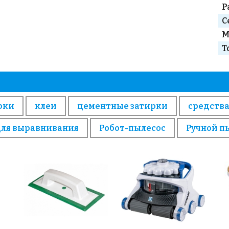
Р
С
М
Т
рки
клеи
цементные затирки
средства
для выравнивания
Робот-пылесос
Ручной п