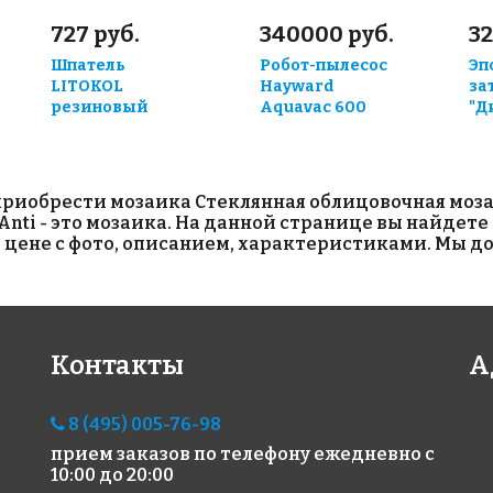
727 руб.
340000 руб.
32
Шпатель
Робот-пылесос
Эп
LITOKOL
Hayward
за
резиновый
Aquavac 600
"Д
риобрести мозаика Стеклянная облицовочная мозаи
Anti - это мозаика. На данной странице вы найдет
й цене с фото, описанием, характеристиками. Мы д
Контакты
А
8 (495) 005-76-98
прием заказов по телефону
ежедневно с
10:00 до 20:00