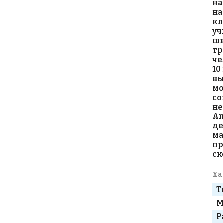
на
на
кл
уч
шв
тр
че
10
вы
мо
со
не
An
де
ма
пр
ск
Ха
Т
М
Р