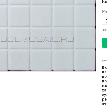
Не
Ко
с
Оп
В 
ка
по
по
мо
ха
су
ре
от