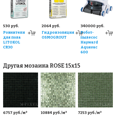
530 руб.
2064 руб.
340000 руб.
Ровнители
Гидроизоляция
Робот-
для пола
OSMOGROUT
пылесос
LITOKOL
Hayward
CR30
Aquavac
600
Другая мозаика ROSE 15x15
6757 руб./м²
10884 руб./м²
7253 руб./м²