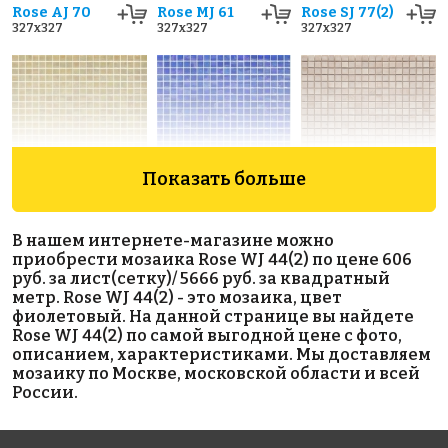
Rose AJ 70
Rose MJ 61
Rose SJ 77(2)
327x327
327x327
327x327
Показать больше
5666 руб./м²
5666 руб./м²
5829 руб./м²
Rose WJ 34
Rose WJ 19
Rose AJ 83+5
В нашем интернете-магазине можно
327x327
327x327
327x327
приобрести мозаика Rose WJ 44(2) по цене 606
руб. за лист(сетку)/ 5666 руб. за квадратный
метр. Rose WJ 44(2) - это мозаика, цвет
фиолетовый. На данной странице вы найдете
Rose WJ 44(2) по самой выгодной цене с фото,
описанием, характеристиками. Мы доставляем
мозаику по Москве, московской области и всей
России.
5829 руб./м²
5747 руб./м²
8263 руб./м²