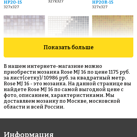
327x327
HP20-15
HP20R-15
327x327
327x327
Показать больше
5259 руб./м²
8603 руб./м²
5801 руб./м²
В нашем интернете-магазине можно
JNJ C-JB 32
Golden Effect
Golden Effect
приобрести мозаика Rose MJ 16 по цене 1175 руб.
327x327
HP28-15
GD 16179
за лист(сетку)/ 10986 руб. за квадратный метр.
327x327
327x327
Rose MJ 16 - это мозаика. На данной странице вы
найдете Rose MJ 16 по самой выгодной цене с
фото, описанием, характеристиками. Мы
доставляем мозаику по Москве, московской
области и всей России.
Информация
4503 руб./м²
5883 руб./м²
9638 руб./м²