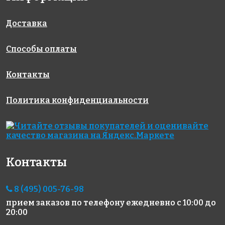
JNJ IB 59
Rose AJ 43(2)
Golden Effect
327x327
327x327
GD 16032
Доставка
327x327
Способы оплаты
Контакты
Политика конфиденциальности
8858 руб./м²
8603 руб./м²
5883 руб./м²
Rose CWJ
Golden Effect
Rose AJ 85+6
327x327
33(2)
HP23-15
327x327
327x327
Контакты
8 (495) 005-76-98
прием заказов по телефону
ежедневно с 10:00 до
20:00