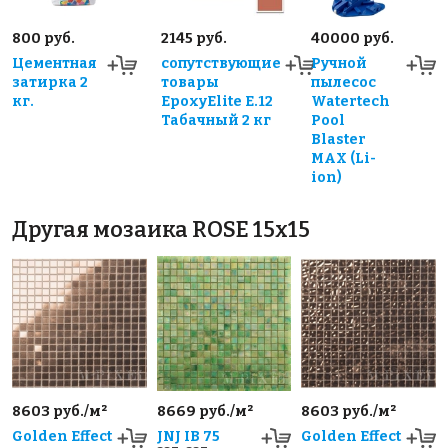
800 руб.
2145 руб.
40000 руб.
Цементная
сопутствующие
Ручной
затирка 2
товары
пылесос
кг.
EpoxyElite E.12
Watertech
Табачный 2 кг
Pool
Blaster
MAX (Li-
ion)
Другая мозаика ROSE 15x15
8603 руб./м²
8669 руб./м²
8603 руб./м²
Golden Effect
JNJ IB 75
Golden Effect