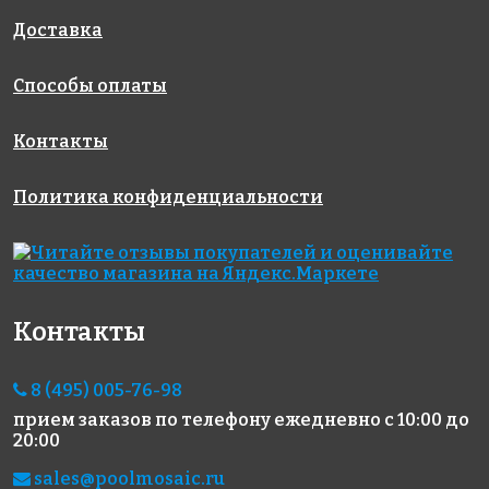
327x327
327x327
69(2+)
327x327
Доставка
Способы оплаты
Контакты
Политика конфиденциальности
4966 руб./м²
8686 руб./м²
11804 руб./м²
Rose WJ 23(1)
Rose WJ 93
Rose WMJ
327x327
327x327
02+1
327x327
Контакты
8 (495) 005-76-98
прием заказов по телефону
ежедневно с 10:00 до
20:00
sales@poolmosaic.ru
4396 руб./м²
11804 руб./м²
10884 руб./м²