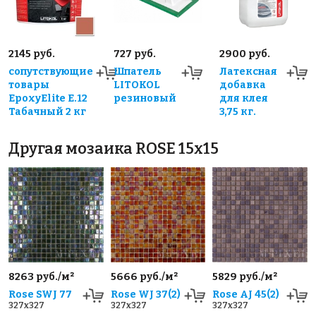
2145 руб.
727 руб.
2900 руб.
сопутствующие
Шпатель
Латексная
товары
LITOKOL
добавка
EpoxyElite E.12
резиновый
для клея
Табачный 2 кг
3,75 кг.
Другая мозаика ROSE 15x15
8263 руб./м²
5666 руб./м²
5829 руб./м²
Rose SWJ 77
Rose WJ 37(2)
Rose AJ 45(2)
327x327
327x327
327x327