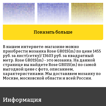
Показать больше
5666 руб./м²
5829 руб./м²
5747 руб./м²
Rose WJ 18(2)
Rose AJ 19(2)
Golden Effect
В нашем интернете-магазине можно
327x327
327x327
GD 16175
приобрести мозаика Rose GR01S(m) по цене 1455
327x327
руб. за лист(сетку)/ 13603 руб. за квадратный
метр. Rose GR01S(m) - это мозаика. На данной
странице вы найдете Rose GR01S(m) по самой
выгодной цене с фото, описанием,
характеристиками. Мы доставляем мозаику по
Москве, московской области и всей России.
10884 руб./м²
6757 руб./м²
4925 руб./м²
Информация
Rose MJ 23
Rose AJ
JNJ IC 94