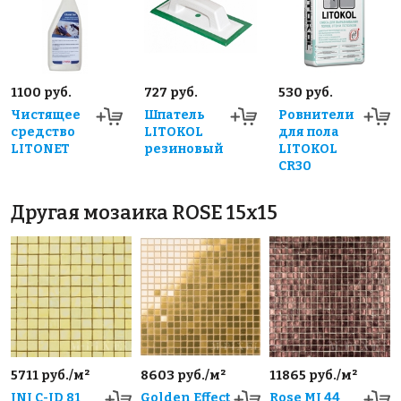
1100 руб.
727 руб.
530 руб.
Чистящее
Шпатель
Ровнители
средство
LITOKOL
для пола
LITONET
резиновый
LITOKOL
CR30
Другая мозаика ROSE 15x15
5711 руб./м²
8603 руб./м²
11865 руб./м²
JNJ C-JD 81
Golden Effect
Rose MJ 44