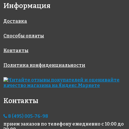
8603 руб./м²
11914 руб./м²
5883 руб./м²
Информация
Golden Effect
Rose WMJ
Rose AJ 221
327x327
HP19R-15
130
327x327
327x327
Доставка
Способы оплаты
Контакты
Политика конфиденциальности
11865 руб./м²
5259 руб./м²
4503 руб./м²
Rose MJ 03
JNJ C-JA 16
JNJ IB 59
327x327
327x327
327x327
Контакты
8 (495) 005-76-98
прием заказов по телефону
ежедневно с 10:00 до