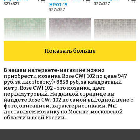
327x327
327x327
HP01-15
327x327
Показать больше
5719 руб./м²
5719 руб./м²
9638 руб./м²
В нашем интернете-магазине можно
Rose WJ 25(2)
Rose WJ 46(2)
Golden Effect
приобрести мозаика Rose CWJ 102 по цене 947
327x327
327x327
GD 16037
руб. за лист(сетку)/ 8858 руб. за квадратный
327x327
метр. Rose CWJ 102 - это мозаика, цвет
перламутровый. На данной странице вы
найдете Rose CWJ 102 по самой выгодной цене с
фото, описанием, характеристиками. Мы
доставляем мозаику по Москве, московской
области и всей России.