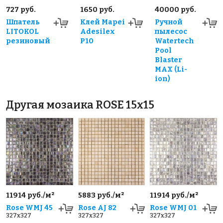
727 руб.
1650 руб.
40000 руб.
Шпатель
Клей Mapei
Ручной
LITOKOL
Adesilex
пылесос
резиновый
P10
Watertech
Pool
Blaster
MAX (Li-
ion)
Другая мозаика ROSE 15x15
11914 руб./м²
5883 руб./м²
11914 руб./м²
Rose WMJ 45
Rose AJ 82
Rose WMJ 01
327x327
327x327
327x327