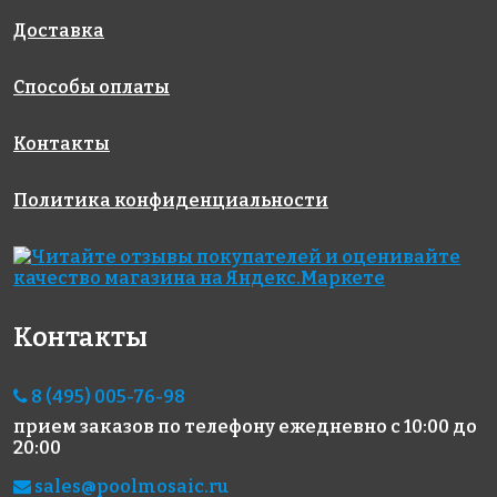
327x327
Доставка
Способы оплаты
Контакты
Политика конфиденциальности
4503 руб./м²
4503 руб./м²
11865 руб./м²
JNJ IB 47
JNJ IB 59
Rose MJ 44
327x327
327x327
327x327
Контакты
8 (495) 005-76-98
прием заказов по телефону
ежедневно с 10:00 до
20:00
8603 руб./м²
5711 руб./м²
5012 руб./м²
Golden Effect
JNJ C-JC 55
Rose WJ 01(1)
sales@poolmosaic.ru
327x327
327x327