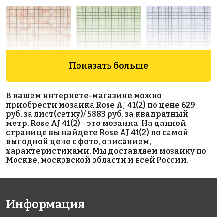
Показать больше
5711 руб./м²
5111 руб./м²
5111 руб./м²
JNJ C-JC 59
Rose AJ 121(1)
Rose AJ 17(1)
В нашем интернете-магазине можно
327x327
327x327
327x327
приобрести мозаика Rose AJ 41(2) по цене 629
руб. за лист(сетку)/ 5883 руб. за квадратный
метр. Rose AJ 41(2) - это мозаика. На данной
странице вы найдете Rose AJ 41(2) по самой
выгодной цене с фото, описанием,
характеристиками. Мы доставляем мозаику по
Москве, московской области и всей России.
5719 руб./м²
5801 руб./м²
9967 руб./м²
Rose WJ 34
Golden Effect
Rose AJ 90
Информация
327x327
327x327
GD 16182