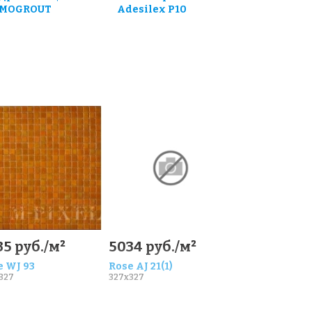
MOGROUT
Adesilex P10
5 руб./м²
5034 руб./м²
e WJ 93
Rose AJ 21(1)
327
327x327