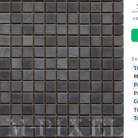
с
Ха
Т
М
Р
Р
С
Т
Т