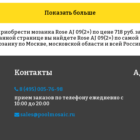
Показать больше
брести мозаика Rose AJ 09(2+) по цене 718 руб. за
а данной странице вы найдете Rose AJ 09(2+) по само
аику по Москве, московской области и всей Росси
11686 руб./м²
11686 руб./м²
116
Контакты
А
Rose MJ 20
Rose MJ 03
Ros
327x327
327x327
327x
8 (495) 005-76-98
прием заказов по телефону
ежедневно с
10:00 до 20:00
sales@poolmosaic.ru