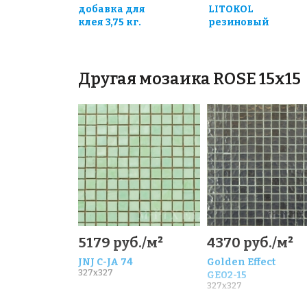
добавка для
LITOKOL
клея 3,75 кг.
резиновый
Другая мозаика ROSE 15x15
5179 руб./м²
4370 руб./м²
JNJ C-JA 74
Golden Effect
327x327
GE02-15
327x327