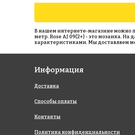
В нашем интернете-магазине можно прио
метр. Rose AJ 09(2+) - это мозаика. Н
характеристиками. Мы доставляем моз
8473 руб./м²
5795 руб./м²
Информация
Golden Effect
Rose AJ 161
327x327
CF01-15
327x327
Доставка
Способы оплаты
Контакты
Политика конфиденциальности