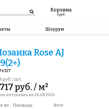
Корзина
0
руб.
акты
Шоурум
озаика Rose AJ
9(2+)
7x327
8 руб. / шт.
717 руб. / м²
на актуальна на 06.08.2026
л-во
Площадь
Итог