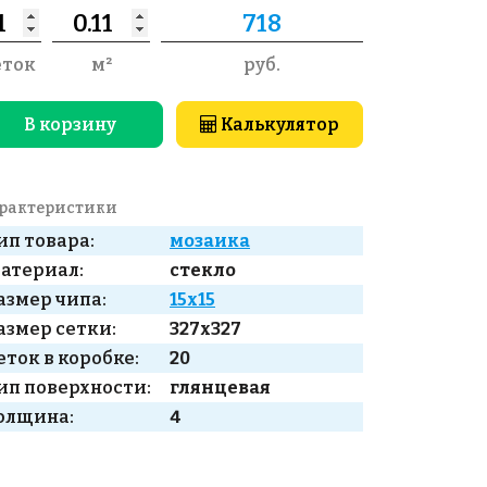
еток
м²
руб.
В корзину
Калькулятор
рактеристики
ип товара:
мозаика
атериал:
стекло
азмер чипа:
15x15
азмер сетки:
327x327
еток в коробке:
20
ип поверхности:
глянцевая
олщина:
4