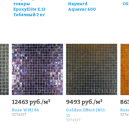
товары
Hayward
OS
EpoxyElite E.12
Aquavac 600
Табачный 2 кг
12463 руб./м²
9493 руб./м²
863
Rose WMJ 46
Golden Effect JN11-
Ros
327x327
327x
15
327x327