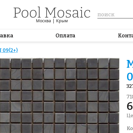
|
Москва
Крым
тавка
Оплата
Конт
 09(2+)
М
0
32
71
6
Це
Ко