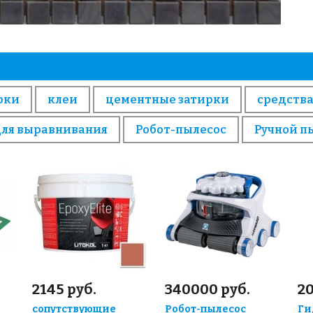
рки
клеи
цементные затирки
средства
для выравнивания
Робот-пылесос
Ручной п
2145 руб.
340000 руб.
20
сопутствующие
Робот-пылесос
Ги