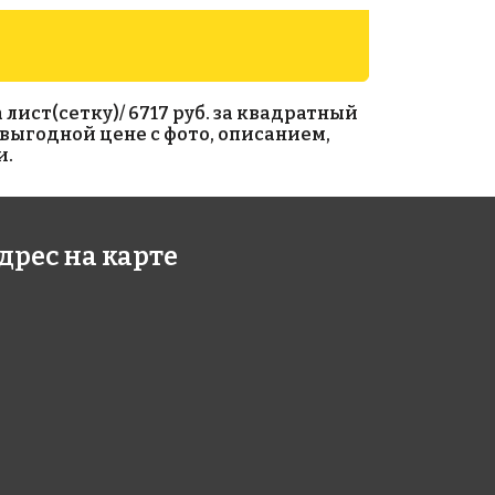
 лист(сетку)/ 6717 руб. за квадратный
й выгодной цене с фото, описанием,
и.
86 руб./м²
10658 руб./м²
дрес на карте
e MJ 67
JNJ ID 101
327
327x327