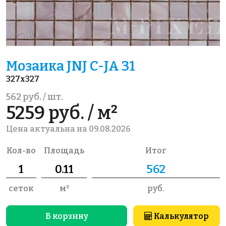
Мозаика JNJ C-JA 31
327x327
562 руб. / шт.
5259 руб. / м²
Цена актуальна на 09.08.2026
Кол-во
Площадь
Итог
сеток
м²
руб.
В корзину
Калькулятор