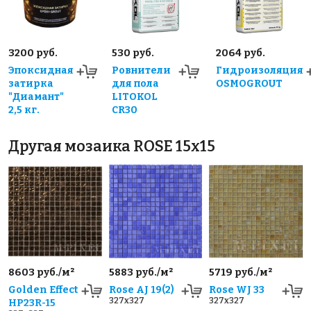
3200 руб.
530 руб.
2064 руб.
Эпоксидная
Ровнители
Гидроизоляция
затирка
для пола
OSMOGROUT
"Диамант"
LITOKOL
2,5 кг.
CR30
Другая мозаика ROSE 15x15
8603 руб./м²
5883 руб./м²
5719 руб./м²
Golden Effect
Rose AJ 19(2)
Rose WJ 33
327x327
327x327
HP23R-15