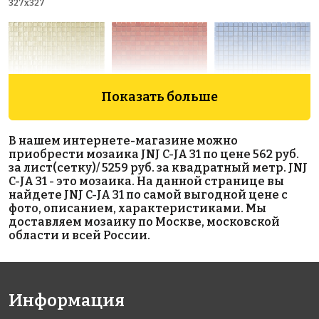
327x327
Показать больше
10986 руб./м²
9967 руб./м²
5883 руб./м²
В нашем интернете-магазине можно
Rose MJ 130
Rose AJ 94(3)
Rose AJ 74(2)
приобрести мозаика JNJ C-JA 31 по цене 562 руб.
327x327
327x327
327x327
за лист(сетку)/ 5259 руб. за квадратный метр. JNJ
C-JA 31 - это мозаика. На данной странице вы
найдете JNJ C-JA 31 по самой выгодной цене с
фото, описанием, характеристиками. Мы
доставляем мозаику по Москве, московской
области и всей России.
5883 руб./м²
5883 руб./м²
10986 руб./м²
Информация
Rose AJ 43(2)
Rose AJ 26(2)
Rose MJ 01(1)