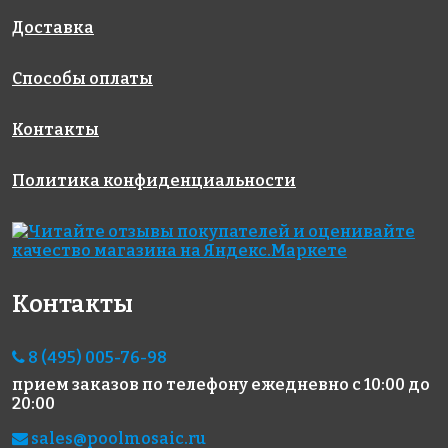
327x327
327x327
327x327
Доставка
Способы оплаты
Контакты
Политика конфиденциальности
9967 руб./м²
8603 руб./м²
9638 руб./м²
Rose AJ
Golden Effect
Golden Effect
903(3)
HP23-15
GD 16011
327x327
327x327
327x327
Контакты
8 (495) 005-76-98
прием заказов по телефону
ежедневно с 10:00 до
20:00
6951 руб./м²
10986 руб./м²
10986 руб./м²
sales@poolmosaic.ru