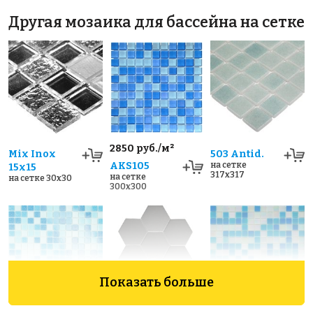
Другая мозаика для бассейна на сетке
2850 руб./м²
Mix Inox
503 Antid.
AKS105
на сетке
15x15
317x317
на сетке
на сетке 30x30
300x300
Показать больше