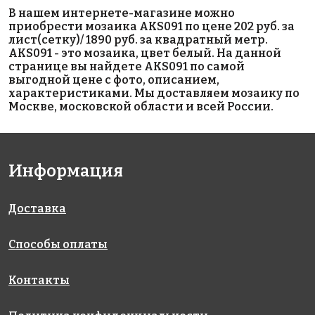
2219 руб./м²
3900 руб./м²
Hexagon Big
В нашем интернете-магазине можно
AKS036
AKS009
Grey Matt
приобрести мозаика AKS091 по цене 202 руб. за
на сетке
на сетке
95x110
лист(сетку)/ 1890 руб. за квадратный метр.
327x327
327x327
на сетке
AKS091 - это мозаика, цвет белый. На данной
256x295
странице вы найдете AKS091 по самой
выгодной цене с фото, описанием,
характеристиками. Мы доставляем мозаику по
Москве, московской области и всей России.
Информация
4200 руб./м²
4450 руб./м²
Hexagon Big
552
5601 Sea Salt
White Matt
Доставка
на сетке
38x38
95x110
317x317
на сетке
на сетке
317x317
295x256
Способы оплаты
Контакты