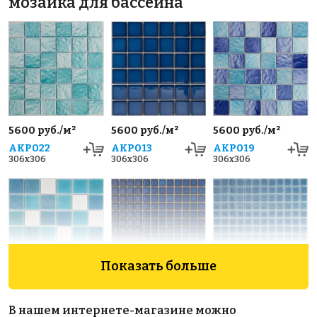
мозаика для бассейна
5600 руб./м²
5600 руб./м²
5600 руб./м²
AKP022
AKP013
AKP019
306x306
306x306
306x306
Показать больше
5600 руб./м²
5600 руб./м²
5800 руб./м²
AKP024
AKP004
AKP008
В нашем интернете-магазине можно
306x306
300x300
300x300