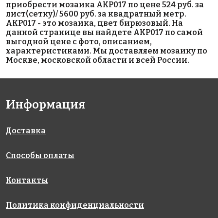
приобрести мозаика AKP017 по цене 524 руб. за
лист(сетку)/ 5600 руб. за квадратный метр.
AKP017 - это мозаика, цвет бирюзовый. На
данной странице вы найдете AKP017 по самой
выгодной цене с фото, описанием,
характеристиками. Мы доставляем мозаику по
Москве, московской области и всей России.
5600 руб./м²
5600 руб./м²
5900 руб./м²
AKP021
AKP005
AKP010
Информация
306x306
300x300
300x300
Доставка
Способы оплаты
Контакты
5600 руб./м²
5800 руб./м²
5600 руб./м²
Политика конфиденциальности
AKP018
AKP007
AKP014
306x306
300x300
306x306