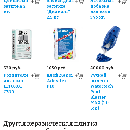
Цементная
Эпоксидная
Латексная
затирка 2
затирка
добавка
кг.
"Диамант"
для клея
2,5 кг.
3,75 кг.
530 руб.
1650 руб.
40000 руб.
Ровнители
Клей Mapei
Ручной
для пола
Adesilex
пылесос
LITOKOL
P10
Watertech
CR30
Pool
Blaster
MAX (Li-
ion)
Другая керамическая плитка-