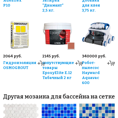
Adesilex
затирка
добавка
P10
"Диамант"
для клея
2,5 кг.
3,75 кг.
2064 руб.
2145 руб.
340000 руб.
Гидроизоляция
сопутствующие
Робот-
OSMOGROUT
товары
пылесос
EpoxyElite E.12
Hayward
Табачный 2 кг
Aquavac
600
Другая мозаика для бассейна на сетке