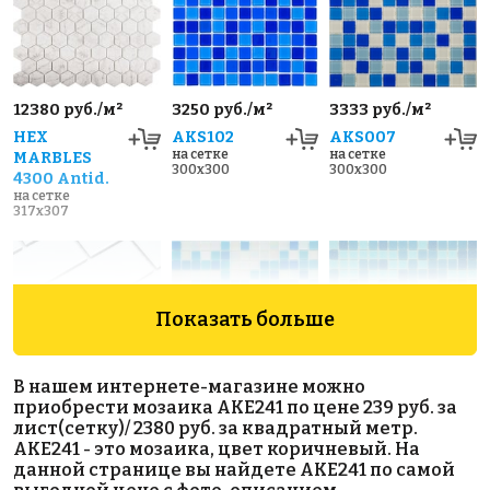
12380 руб./м²
3250 руб./м²
3333 руб./м²
HEX
AKS102
AKS007
на сетке
на сетке
MARBLES
300x300
300x300
4300 Antid.
на сетке
317x307
Показать больше
В нашем интернете-магазине можно
приобрести мозаика AKE241 по цене 239 руб. за
3900 руб./м²
1880 руб./м²
Brick White
лист(сетку)/ 2380 руб. за квадратный метр.
AKS009
AKS010
Glossy 45x95
AKE241 - это мозаика, цвет коричневый. На
на сетке
на сетке
на сетке
данной странице вы найдете AKE241 по самой
327x327
327x327
295x291