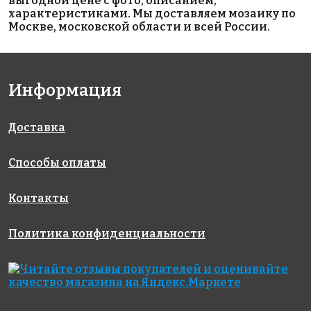
выгодной цене с фото, описанием,
характеристиками. Мы доставляем мозаику по
Москве, московской области и всей России.
Информация
2700 руб./м²
Light Beige
WAVE BLUE
Доставка
AKS067
на сетке
Matt 48x48
275x275
на сетке
на сетке
300x300
306x306
Способы оплаты
Контакты
Политика конфиденциальности
5300 руб./м²
1990 руб./м²
ANTIQUE
554
AKS093
WHITE
на сетке
на сетке
на сетке