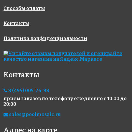
Способы оплаты
Контакты
Политика конфиденциальности
3450 руб./м²
Hexagon
CUBE OLIVE
5604 Royal
на сетке
Grey Mix
275x275
25x25
Antislip
на сетке
51x59
Контакты
317x317
на сетке
325x282
8 (495) 005-76-98
прием заказов по телефону
ежедневно с 10:00 до
20:00
sales@poolmosaic.ru
Адрес на карте