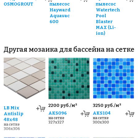
OSMOGROUT
пылесос
пылесос
Hayward
Watertech
Aquavac
Pool
600
Blaster
MAX (Li-
ion)
Другая мозаика для бассейна на сетке
2200 руб./м²
3250 руб./м²
LB Mix
AKS096
AKS104
Antislip
на сетке
на сетке
48x48
327x327
300x300
на сетке
306x306