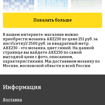
Показать больше
В нашем интернете-магазине можно
2700 руб./м²
3950 руб./м²
5300 руб./м²
приобрести мозаика AKE230 по цене 251 руб. за
AKS067
501 Mesh
554
лист(сетку)/ 2500 руб. за квадратный метр.
на сетке
на сетке
на сетке
AKE230 - это мозаика, цвет синий. На данной
300x300
317x317
317x317
странице вы найдете AKE230 по самой
выгодной цене с фото, описанием,
характеристиками. Мы доставляем мозаику по
Москве, московской области и всей России.
Информация
2502 руб./м²
4200 руб./м²
100/509
AKS065
552
Antid.
Доставка
на сетке
на сетке
на сетке
300x300
317x317
317x317