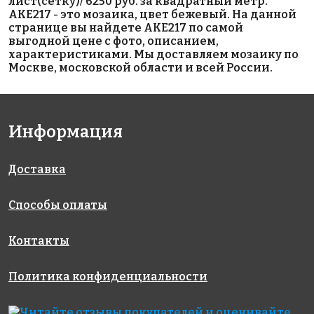
лист(сетку)/ 6250 руб. за квадратный метр.
313x495
313x495
340x340
AKE217 - это мозаика, цвет бежевый. На данной
странице вы найдете AKE217 по самой
выгодной цене с фото, описанием,
характеристиками. Мы доставляем мозаику по
Москве, московской области и всей России.
Информация
3570 руб./м²
3400 руб./м²
5593 руб./м²
AKE021
AKE199
AKE100
Испания
Испания
Испания
313x495
340x340
313x495
Доставка
Способы оплаты
Контакты
Политика конфиденциальности
3570 руб./м²
4344 руб./м²
6800 руб./м²
AKE026
AKE003
AKE221