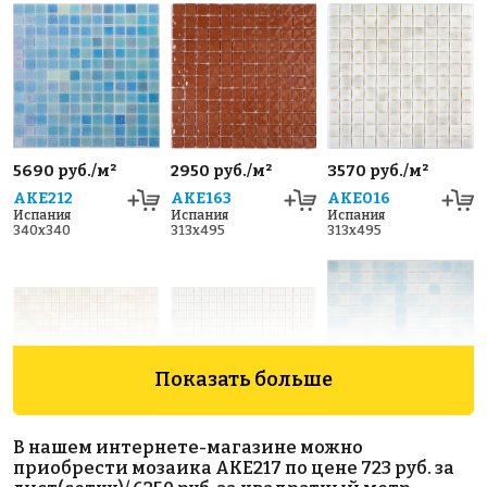
5690 руб./м²
2950 руб./м²
3570 руб./м²
AKE212
AKE163
AKE016
Испания
Испания
Испания
340x340
313x495
313x495
Показать больше
5593 руб./м²
5593 руб./м²
4800 руб./м²
В нашем интернете-магазине можно
AKE112
AKE107
AKE207
приобрести мозаика AKE217 по цене 723 руб. за
Испания
Испания
Испания