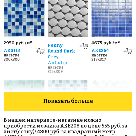
2950 руб./м²
4675 руб./м²
Penny
AKS113
AKE264
Round Dark
на сетке
на сетке
Grey
300x300
317x317
Antislip
на сетке
315x309
Показать больше
В нашем интернете-магазине можно
приобрести мозаика AKE208 по цене 555 руб. за
2200 руб./м²
3650 руб./м²
Hexagon
лист(сетку)/ 4800 руб. за квадратный метр.
AKS096
AKS118
Small