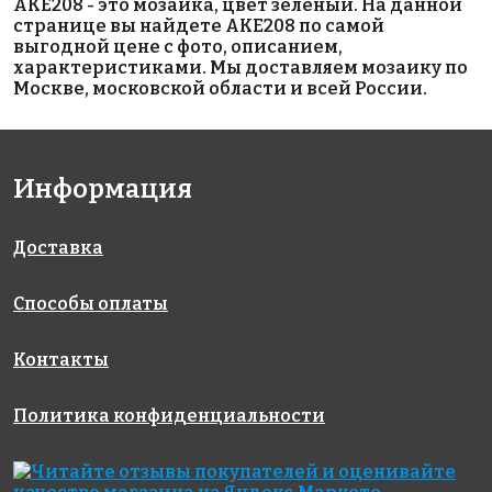
AKE208 - это мозаика, цвет зелёный. На данной
на сетке
на сетке
Carrara Matt
странице вы найдете AKE208 по самой
327x327
300x300
51x59
выгодной цене с фото, описанием,
на сетке
характеристиками. Мы доставляем мозаику по
271x282
Москве, московской области и всей России.
Информация
Доставка
2219 руб./м²
4300 руб./м²
BEIGE
AKS038
5700 Pearl
на сетке
Способы оплаты
317x317
на сетке
River MT
327x327
38x38
Контакты
на сетке
317x317
Политика конфиденциальности