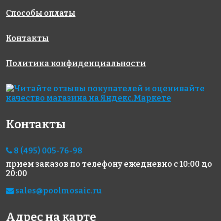
Способы оплаты
Контакты
Политика конфиденциальности
5593 руб./м²
5700 руб./м²
4800 руб./м²
AKE103
AKE050
AKE205
Испания
Испания
Испания
313x495
313x495
340x340
Контакты
8 (495) 005-76-98
прием заказов по телефону
ежедневно с 10:00 до
20:00
sales@poolmosaic.ru
2950 руб./м²
6800 руб./м²
5593 руб./м²
AKE163
AKE221
AKE107
Испания
Испания
Испания
Адрес на карте
313x495
330x298
313x495