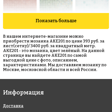
Показать больше
5593 руб./м²
6664 руб./м²
3400 руб./м²
В нашем интернете-магазине можно
AKE097
AKE184
AKE199
приобрести мозаика AKE201 по цене 393 руб. за
Испания
Испания
Испания
лист(сетку)/ 3400 руб. за квадратный метр.
313x495
313x495
340x340
AKE201 - это мозаика, цвет зелёный. На данной
странице вы найдете AKE201 по самой
выгодной цене с фото, описанием,
характеристиками. Мы доставляем мозаику по
Москве, московской области и всей России.
Информация
6800 руб./м²
6664 руб./м²
5593 руб./м²
AKE222
AKE190
AKE100
Испания
Испания
Испания
330x298
313x495
313x495
Доставка