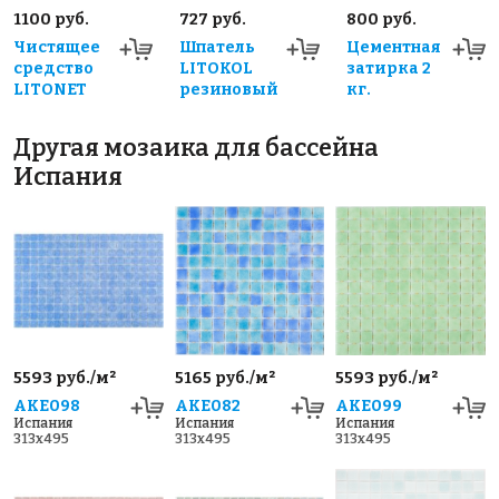
1100 руб.
727 руб.
800 руб.
Чистящее
Шпатель
Цементная
средство
LITOKOL
затирка 2
LITONET
резиновый
кг.
Другая мозаика для бассейна
Испания
5593 руб./м²
5165 руб./м²
5593 руб./м²
AKE098
AKE082
AKE099
Испания
Испания
Испания
313x495
313x495
313x495