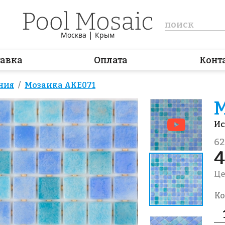
|
Москва
Крым
тавка
Оплата
Конт
ния
Мозаика AKE071
М
Ис
62
4
Це
Ко