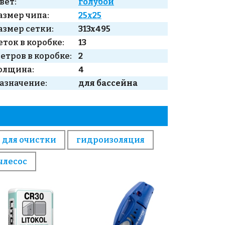
вет:
голубой
азмер чипа:
25x25
азмер сетки:
313x495
еток в коробке:
13
етров в коробке:
2
олщина:
4
азначение:
для бассейна
 для очистки
гидроизоляция
ылесос