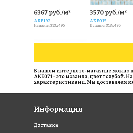
6367 руб./м²
3570 руб./м²
AKE192
AKE015
Испания 313x495
Испания 313x495
В нашем интернете-магазине можно при
AKE071 - это мозаика, цвет голубой. 
характеристиками. Мы доставляем моз
6650 руб./м²
6664 руб./м²
Информация
AKE218
AKE190
Испания 340x340
Испания 313x495
Доставка