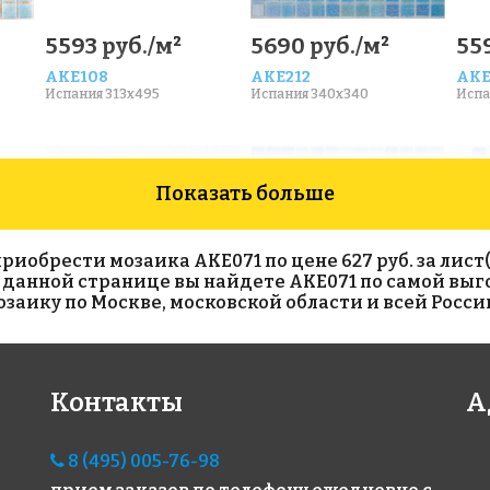
5593 руб./м²
5690 руб./м²
559
AKE108
AKE212
AKE
Испания 313x495
Испания 340x340
Испа
Показать больше
обрести мозаика AKE071 по цене 627 руб. за лист(с
На данной странице вы найдете AKE071 по самой выг
аику по Москве, московской области и всей Росси
5593 руб./м²
3400 руб./м²
39
Контакты
А
AKE100
AKE196
AKE
Испания 313x495
Испания 340x340
Испа
8 (495) 005-76-98