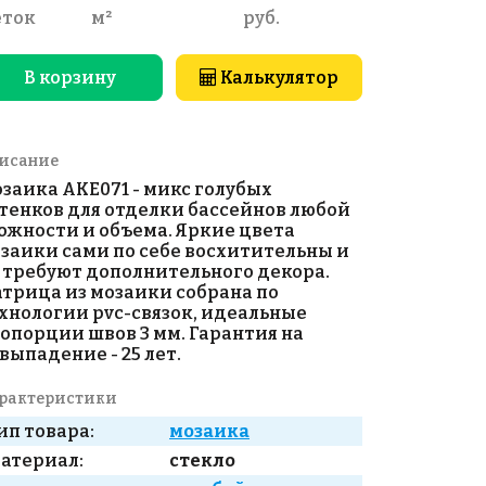
еток
м²
руб.
В корзину
Калькулятор
исание
заика AKE071 - микс голубых
тенков для отделки бассейнов любой
ожности и объема. Яркие цвета
заики сами по себе восхитительны и
 требуют дополнительного декора.
трица из мозаики собрана по
хнологии pvc-связок, идеальные
опорции швов 3 мм. Гарантия на
выпадение - 25 лет.
рактеристики
ип товара:
мозаика
атериал:
стекло