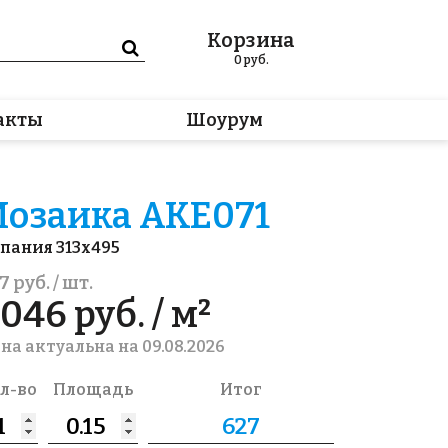
Корзина
0
руб.
акты
Шоурум
озаика AKE071
пания 313x495
7 руб. / шт.
046 руб. / м²
на актуальна на 09.08.2026
л-во
Площадь
Итог