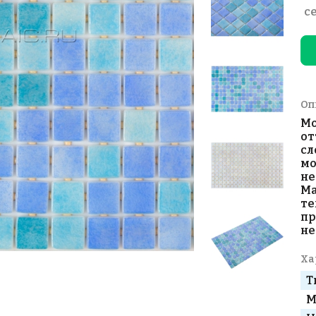
с
Оп
Мо
от
сл
мо
не
Ма
те
пр
не
Ха
Т
М