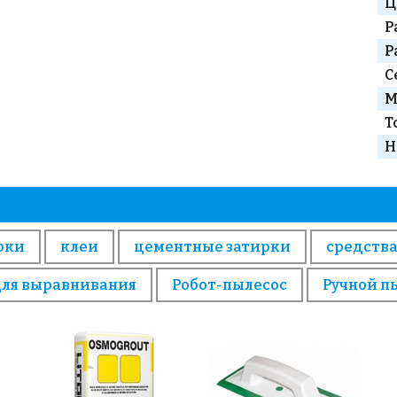
Ц
Р
Р
С
М
Т
Н
рки
клеи
цементные затирки
средства
для выравнивания
Робот-пылесос
Ручной п