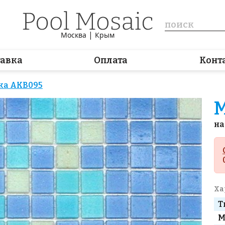
|
Москва
Крым
тавка
Оплата
Конт
ка AKB095
М
на
Ха
Т
М