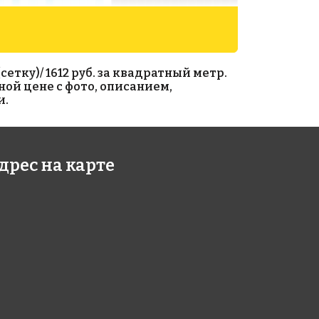
етку)/ 1612 руб. за квадратный метр.
ной цене с фото, описанием,
и.
90 руб./м²
1954 руб./м²
дрес на карте
012
AKB077
умаге 327x327
на бумаге 327x327