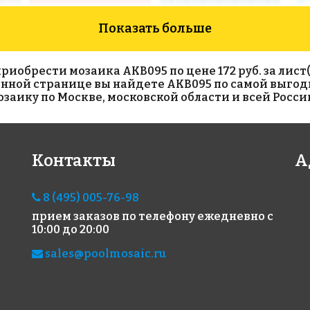
Показать больше
обрести мозаика AKB095 по цене 172 руб. за лист(с
данной странице вы найдете AKB095 по самой выгод
аику по Москве, московской области и всей Росси
6049 руб./м²
2380 руб./м²
19
Контакты
А
AKB088
AKS126
AKB
на бумаге 327x327
на бумаге 316x316
на б
8 (495) 005-76-98
прием заказов по телефону
ежедневно с
10:00 до 20:00
sales@poolmosaic.ru