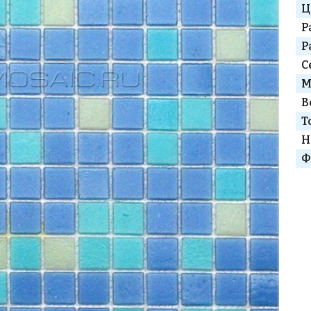
Ц
Р
Р
С
М
В
Т
Н
Ф