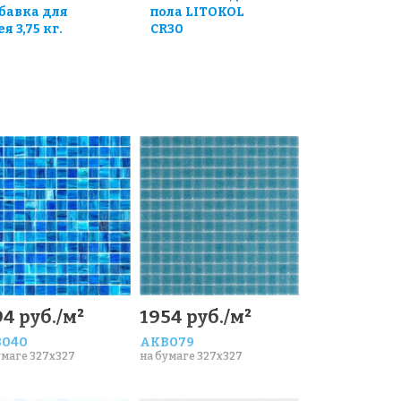
бавка для
пола LITOKOL
я 3,75 кг.
CR30
4 руб./м²
1954 руб./м²
040
AKB079
умаге 327x327
на бумаге 327x327