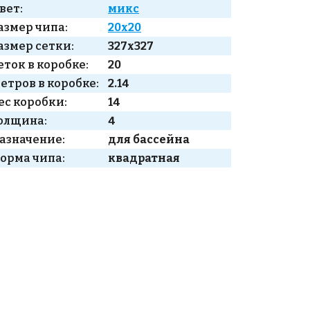
вет:
микс
азмер чипа:
20x20
азмер сетки:
327x327
еток в коробке:
20
етров в коробке:
2.14
ес коробки:
14
олщина:
4
азначение:
для бассейна
орма чипа:
квадратная