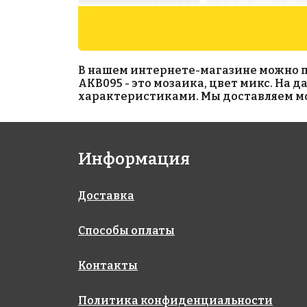
В нашем интернете-магазине можно при
AKB095 - это мозаика, цвет микс. На 
характеристиками. Мы доставляем моз
1954 руб./м²
3948 руб./м²
Информация
AKB078
JNJ 05.126
на бумаге 327x327
на бумаге 327x327
Доставка
Способы оплаты
Контакты
Политика конфиденциальности