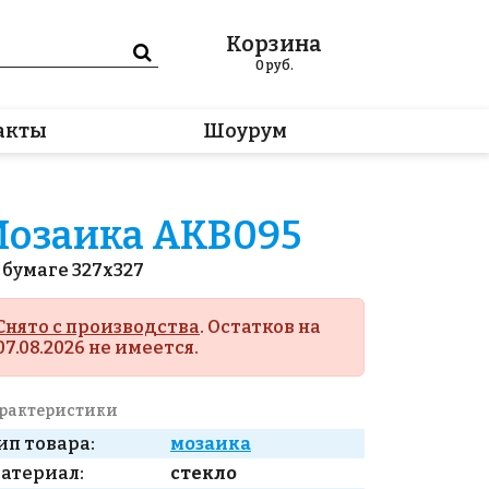
Корзина
0
руб.
акты
Шоурум
озаика AKB095
 бумаге 327x327
Снято с производства
. Остатков на
07.08.2026 не имеется.
рактеристики
ип товара:
мозаика
атериал:
стекло