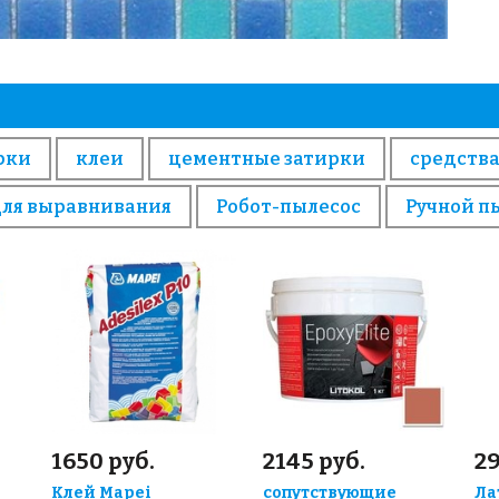
рки
клеи
цементные затирки
средства
для выравнивания
Робот-пылесос
Ручной п
1650 руб.
2145 руб.
29
Клей Mapei
сопутствующие
Ла