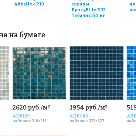
Adesilex P10
товары
до
EpoxyElite E.12
кле
Табачный 2 кг
на на бумаге
2620 руб./м²
1954 руб./м²
519
AKB129
AKB080
AKB
на бумаге 316x316
на бумаге 327x327
на б