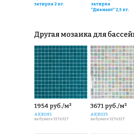
затирка 2 кг.
затирка
"Диамант" 2,5 кг.
Другая мозаика для бассей
1954 руб./м²
3671 руб./м²
AKB081
AKB025
на бумаге 327x327
на бумаге 327x327