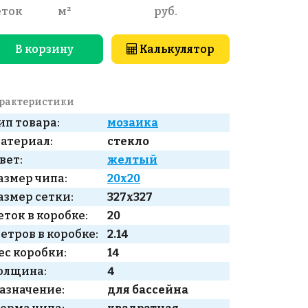
еток
м²
руб.
В корзину
Калькулятор
рактеристики
ип товара:
мозаика
атериал:
стекло
вет:
желтый
азмер чипа:
20x20
азмер сетки:
327x327
еток в коробке:
20
етров в коробке:
2.14
ес коробки:
14
олщина:
4
азначение:
для бассейна