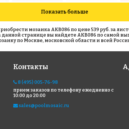
Показать больше
обрести мозаика AKB086 по цене 539 руб. за лист(с
На данной странице вы найдете AKB086 по самой вы
аику по Москве, московской области и всей Росси
1954 руб./м²
1954 руб./м²
60
Контакты
А
AKB075
AKB085
AKB
на бумаге 327x327
на бумаге 327x327
на б
8 (495) 005-76-98
прием заказов по телефону
ежедневно с
10:00 до 20:00
sales@poolmosaic.ru