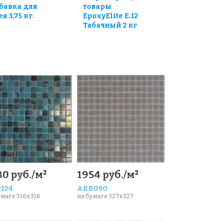
бавка для
товары
я 3,75 кг.
EpoxyElite E.12
Табачный 2 кг
80 руб./м²
1954 руб./м²
124
AKB090
умаге 316x316
на бумаге 327x327