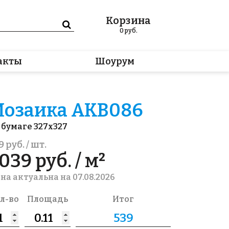
Корзина
0
руб.
акты
Шоурум
озаика AKB086
 бумаге 327x327
9 руб. / шт.
039 руб. / м²
на актуальна на 07.08.2026
л-во
Площадь
Итог