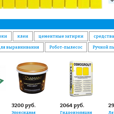
Ф
рки
клеи
цементные затирки
средства
для выравнивания
Робот-пылесос
Ручной п
3200 руб.
2064 руб.
29
Эпоксидная
Гидроизоляция
Ла