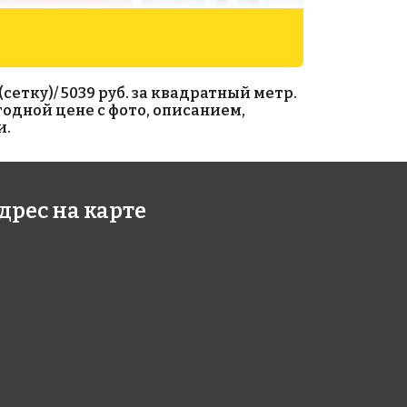
етку)/ 5039 руб. за квадратный метр.
годной цене с фото, описанием,
и.
49 руб./м²
2850 руб./м²
дрес на карте
088
AKB125
умаге 327x327
на бумаге 316x316