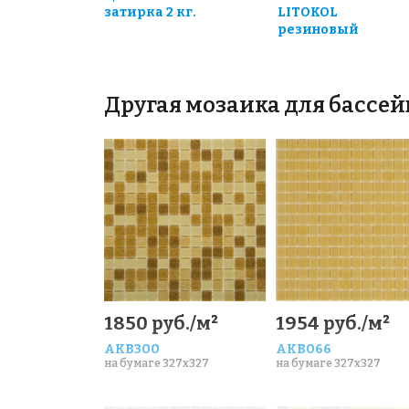
затирка 2 кг.
LITOKOL
резиновый
Другая мозаика для бассей
1850 руб./м²
1954 руб./м²
AKB300
AKB066
на бумаге 327x327
на бумаге 327x327