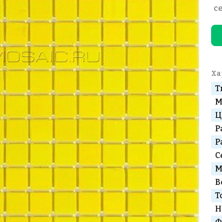
с
Ха
Т
М
Ц
Р
Р
С
М
В
Т
Н