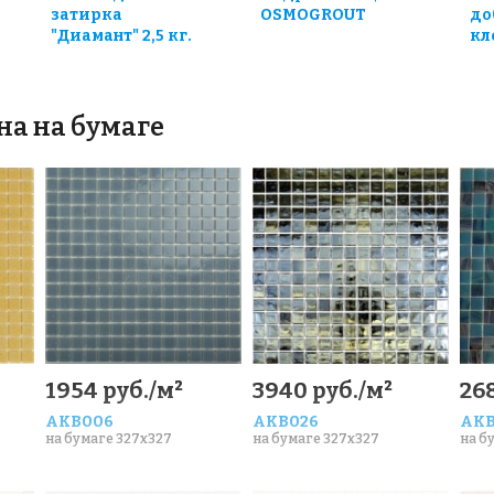
затирка
OSMOGROUT
до
"Диамант" 2,5 кг.
кле
на на бумаге
1954 руб./м²
3940 руб./м²
26
AKB006
AKB026
AKB
на бумаге 327x327
на бумаге 327x327
на б