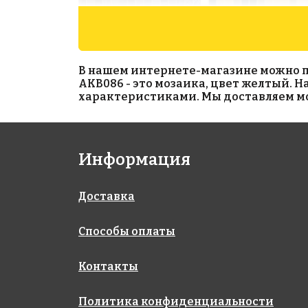
В нашем интернете-магазине можно при
AKB086 - это мозаика, цвет желтый. 
характеристиками. Мы доставляем моз
3948 руб./м²
1990 руб./м²
Информация
JNJ 05.125
AKB014
на бумаге 327x327
на бумаге 327x327
Доставка
Способы оплаты
Контакты
Политика конфиденциальности