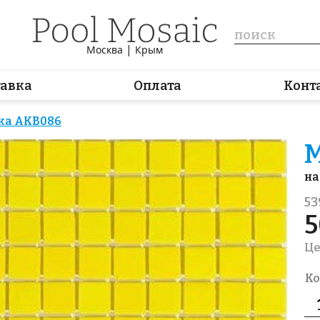
|
Москва
Крым
тавка
Оплата
Конт
ка AKB086
М
на
53
5
Це
Ко