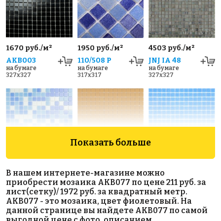
1670 руб./м²
1950 руб./м²
4503 руб./м²
AKB003
110/508 P
JNJ IA 48
на бумаге
на бумаге
на бумаге
327x327
317x317
327x327
Показать больше
1988 руб./м²
5086 руб./м²
1550 руб./м²
В нашем интернете-магазине можно
AKB017
AKB087
AKB061
приобрести мозаика AKB077 по цене 211 руб. за
на бумаге
на бумаге
на бумаге
лист(сетку)/ 1972 руб. за квадратный метр.
327x327
327x327
327x327
AKB077 - это мозаика, цвет фиолетовый. На
данной странице вы найдете AKB077 по самой
выгодной цене с фото, описанием,