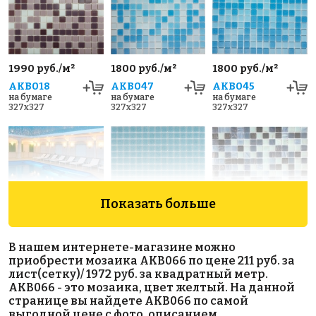
1990 руб./м²
1800 руб./м²
1800 руб./м²
AKB018
AKB047
AKB045
на бумаге
на бумаге
на бумаге
327x327
327x327
327x327
Показать больше
3800 руб./м²
1972 руб./м²
2850 руб./м²
В нашем интернете-магазине можно
110 P
AKB079
AKB125
приобрести мозаика AKB066 по цене 211 руб. за
на бумаге
на бумаге
на бумаге
лист(сетку)/ 1972 руб. за квадратный метр.
317x317
327x327
316x316
AKB066 - это мозаика, цвет желтый. На данной
странице вы найдете AKB066 по самой
выгодной цене с фото, описанием,