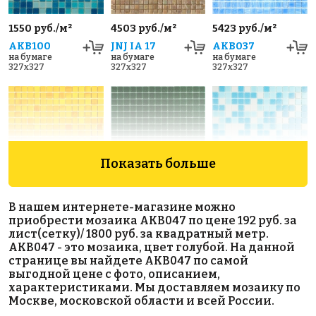
1550 руб./м²
4503 руб./м²
5423 руб./м²
AKB100
JNJ IA 17
AKB037
на бумаге
на бумаге
на бумаге
327x327
327x327
327x327
Показать больше
4790 руб./м²
1972 руб./м²
1990 руб./м²
В нашем интернете-магазине можно
AKB034
AKB072
AKB012
приобрести мозаика AKB047 по цене 192 руб. за
на бумаге
на бумаге
на бумаге
лист(сетку)/ 1800 руб. за квадратный метр.
327x327
327x327
327x327
AKB047 - это мозаика, цвет голубой. На данной
странице вы найдете AKB047 по самой
выгодной цене с фото, описанием,
характеристиками. Мы доставляем мозаику по
Москве, московской области и всей России.