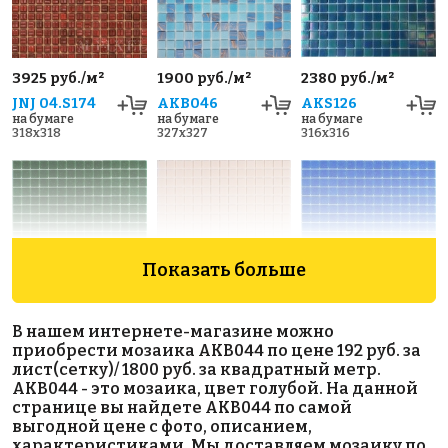
3925 руб./м²
1900 руб./м²
2380 руб./м²
JNJ 04.S174
AKB046
AKS126
на бумаге
на бумаге
на бумаге
318x318
327x327
316x316
Показать больше
1942 руб./м²
1942 руб./м²
1942 руб./м²
В нашем интернете-магазине можно
AKB072
AKB085
AKB070
приобрести мозаика AKB044 по цене 192 руб. за
на бумаге
на бумаге
на бумаге
лист(сетку)/ 1800 руб. за квадратный метр.
327x327
327x327
327x327
AKB044 - это мозаика, цвет голубой. На данной
странице вы найдете AKB044 по самой
выгодной цене с фото, описанием,
характеристиками. Мы доставляем мозаику по