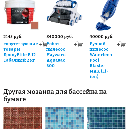
2145 руб.
340000 руб.
40000 руб.
сопутствующие
Робот-
Ручной
товары
пылесос
пылесос
EpoxyElite E.12
Hayward
Watertech
Табачный 2 кг
Aquavac
Pool
600
Blaster
MAX (Li-
ion)
Другая мозаика для бассейна на
бумаге