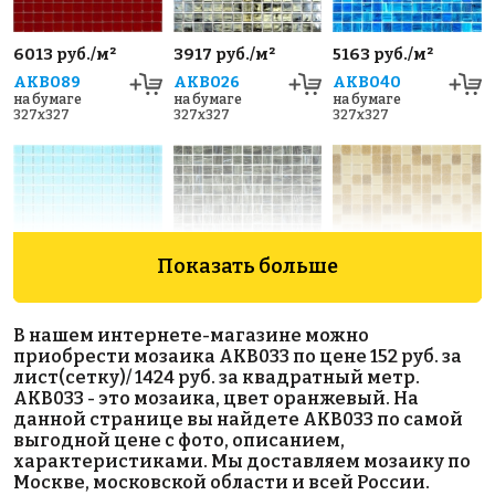
6013 руб./м²
3917 руб./м²
5163 руб./м²
AKB089
AKB026
AKB040
на бумаге
на бумаге
на бумаге
327x327
327x327
327x327
Показать больше
1460 руб./м²
5430 руб./м²
1850 руб./м²
В нашем интернете-магазине можно
AKB051
AKB038
AKB300
приобрести мозаика AKB033 по цене 152 руб. за
на бумаге
на бумаге
на бумаге
лист(сетку)/ 1424 руб. за квадратный метр.
327x327
327x327
327x327
AKB033 - это мозаика, цвет оранжевый. На
данной странице вы найдете AKB033 по самой
выгодной цене с фото, описанием,
характеристиками. Мы доставляем мозаику по
Москве, московской области и всей России.