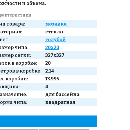
ожности и объема.
рактеристики
ип товара:
мозаика
атериал:
стекло
вет:
голубой
азмер чипа:
20x20
азмер сетки:
327x327
еток в коробке:
20
етров в коробке:
2.14
ес коробки:
13.995
олщина:
4
азначение:
для бассейна
орма чипа:
квадратная