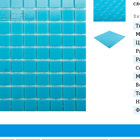
сл
Ха
Т
М
Ц
Р
Р
С
М
В
Т
Н
Ф