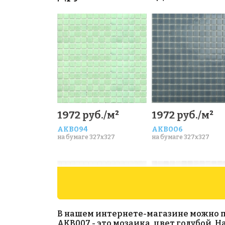
1972 руб./м²
1972 руб./м²
AKB094
AKB006
на бумаге 327x327
на бумаге 327x327
В нашем интернете-магазине можно при
AKB007 - это мозаика, цвет голубой. 