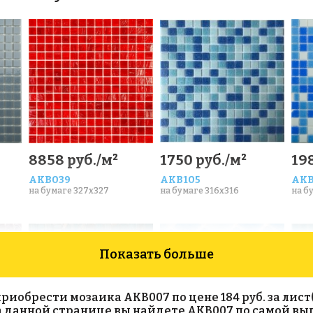
8858 руб./м²
1750 руб./м²
19
AKB039
AKB105
AKB
на бумаге 327x327
на бумаге 316x316
на б
Показать больше
обрести мозаика AKB007 по цене 184 руб. за лист(с
На данной странице вы найдете AKB007 по самой вы