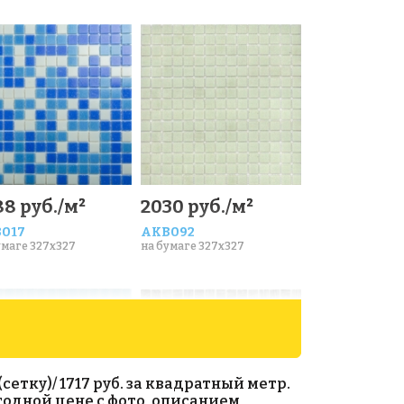
88 руб./м²
2030 руб./м²
017
AKB092
умаге 327x327
на бумаге 327x327
етку)/ 1717 руб. за квадратный метр.
годной цене с фото, описанием,