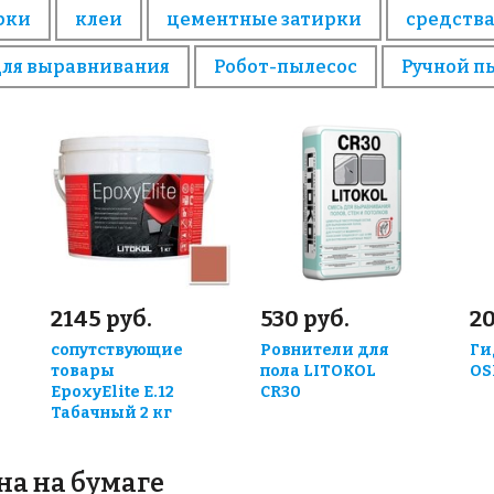
рки
клеи
цементные затирки
средства
для выравнивания
Робот-пылесос
Ручной п
2145 руб.
530 руб.
20
сопутствующие
Ровнители для
Ги
товары
пола LITOKOL
OS
EpoxyElite E.12
CR30
Табачный 2 кг
на на бумаге