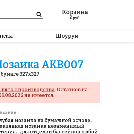
Корзина
0
руб.
акты
Шоурум
озаика AKB007
 бумаге 327x327
Снято с производства
. Остатков на
09.08.2026 не имеется.
исание
лубая мозаика на бумажной основе .
еклянная мозаика незаменимый
териал для отделки бассейнов любой