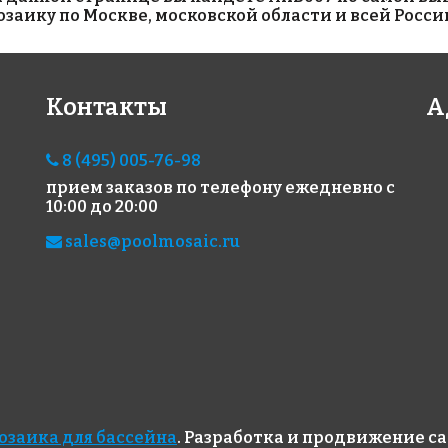
аику по Москве, московской области и всей Росси
2550 руб./м²
197
501 P
на бумаге 317x317
Контакты
А
AKB128
AKB
на бумаге 316x316
на б
8 (495) 005-76-98
прием заказов по телефону
ежедневно с
10:00 до 20:00
sales@poolmosaic.ru
1740 руб./м²
1460 руб./м²
223
AKB111
AKB051
AKB
на бумаге 316x316
на бумаге 327x327
на б
озаика для бассейна
. Разработка и продвижение с