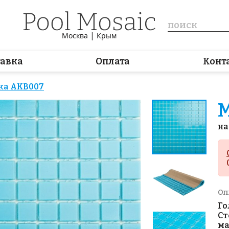
|
Москва
Крым
тавка
Оплата
Конт
ка AKB007
М
на
Оп
Го
Ст
ма