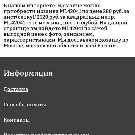
В нашем интернете-магазине можно
4450 руб./м²
2800 руб./м²
2800 руб./м²
приобрести мозаика ML42041 по цене 280 руб. за
5601 Sea Salt
AKS043
AKS047
лист(сетку)/ 2620 руб. за квадратный метр.
на сетке
на сетке
38x38
ML42041 - это мозаика, цвет голубой. На данной
300x300
300x300
на сетке
странице вы найдете ML42041 по самой
317x317
выгодной цене с фото, описанием,
характеристиками. Мы доставляем мозаику по
Москве, московской области и всей России.
Информация
3300 руб./м²
Carrara Matt
GREY
Доставка
AKS030
на сетке
48х48
259x259
на сетке
на сетке
300x300
306x306
Способы оплаты
Контакты