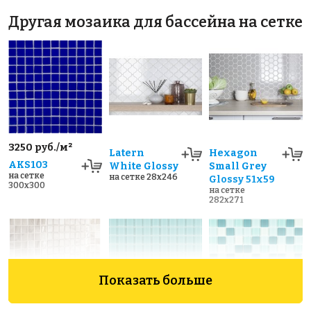
Другая мозаика для бассейна на сетке
3250 руб./м²
Latern
Hexagon
AKS103
White Glossy
Small Grey
на сетке
на сетке 28x246
Glossy 51x59
300x300
на сетке
282x271
Показать больше