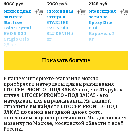
4068 руб.
6960 руб.
2148 руб.
эпоксидная
эпоксидная
эпоксидная
затирка
затирка
затирка
Starlike
STARLIKE
EpoxyElite
ColorCrystal
EVO S.340
E.14
EVO S.800
BLU DENIM 5
Карамель 2
Grigio Oslo
кг
кг
2,5 кг
Показать больше
В нашем интернете-магазине можно
приобрести материалы для выравнивания
LITOCEM PRONTO - ПОД ЗАКАЗ по цене 415 руб. за
штуку. LITOCEM PRONTO - ПОД ЗАКАЗ - это
536 руб.
2585 руб.
1795 руб.
материалы для выравнивания. На данной
странице вы найдете LITOCEM PRONTO - ПОД
Штукатурка
гидроизоляция
гидроизоляция
ЗАКАЗ по самой выгодной цене с фото,
NIVOPLAN
PRIMER L - M ,10
LITOBAND Basic
описанием, характеристиками. Мы доставляем
PLUS
кг
R10
мозаику по Москве, московской области и всей
России.